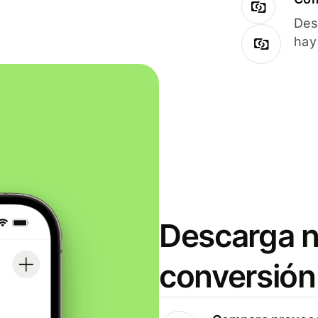
Des
hay
Descarga n
conversión