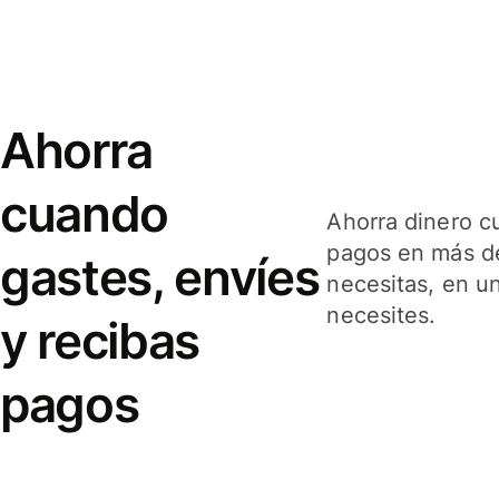
Ahorra
cuando
Ahorra dinero c
pagos en más de
gastes, envíes
necesitas, en u
necesites.
y recibas
pagos