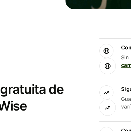
Com
Sin
cam
gratuita de
Sig
Gua
 Wise
var
Com