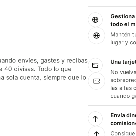
Gestiona 
todo el 
Mantén tu
lugar y c
uando envíes, gastes y recibas
Una tarje
 40 divisas. Todo lo que
No vuelva
na sola cuenta, siempre que lo
sobreprec
las altas
cuando ga
Envía din
comision
Consigue 