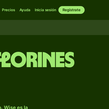
Precios
Ayuda
Inicia sesión
Regístrate
florines
. Wise es la