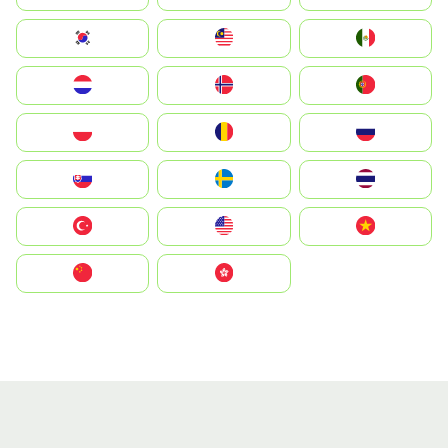
South Korea
Malay
Mexico
Nederland
Norge
Portugal
Polska
România
Россия
Slovensko
Ruoŧŧa
ไทย
Türkiye
United States
Vietnam
中国
中國香港特別行政區