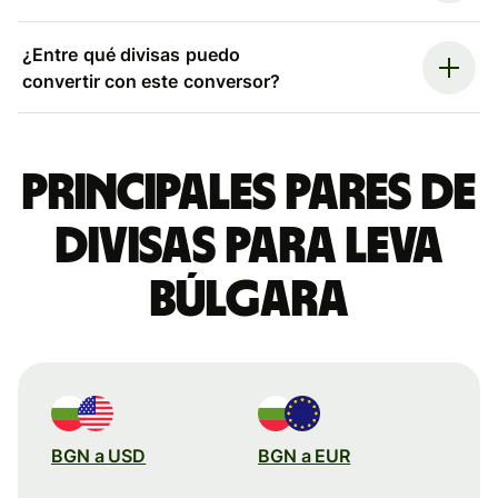
¿Entre qué divisas puedo
convertir con este conversor?
Principales pares de
divisas para leva
búlgara
BGN a USD
BGN a EUR