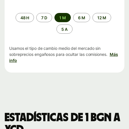
Periodo
48 H
7 D
1 M
6 M
12 M
de
tiempo
5 A
Usamos el tipo de cambio medio del mercado sin
sobreprecios engañosos para ocultar las comisiones.
Más
info
Estadísticas de 1 BGN a