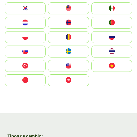
South Korea
Malay
Mexico
Nederland
Norge
Portugal
Polska
România
Россия
Slovensko
Ruoŧŧa
ไทย
Türkiye
United States
Vietnam
中国
中國香港特別行政區
Tipos de cambio: