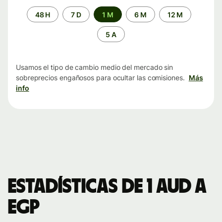
Periodo
48 H
7 D
1 M
6 M
12 M
de
tiempo
5 A
Usamos el tipo de cambio medio del mercado sin
sobreprecios engañosos para ocultar las comisiones.
Más
info
Estadísticas de 1 AUD a
EGP