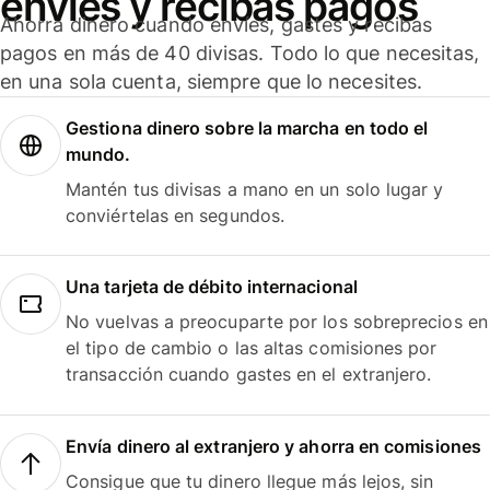
envíes y recibas pagos
Ahorra dinero cuando envíes, gastes y recibas
pagos en más de 40 divisas. Todo lo que necesitas,
en una sola cuenta, siempre que lo necesites.
Gestiona dinero sobre la marcha en todo el
mundo.
Mantén tus divisas a mano en un solo lugar y
conviértelas en segundos.
Una tarjeta de débito internacional
No vuelvas a preocuparte por los sobreprecios en
el tipo de cambio o las altas comisiones por
transacción cuando gastes en el extranjero.
Envía dinero al extranjero y ahorra en comisiones
Consigue que tu dinero llegue más lejos, sin