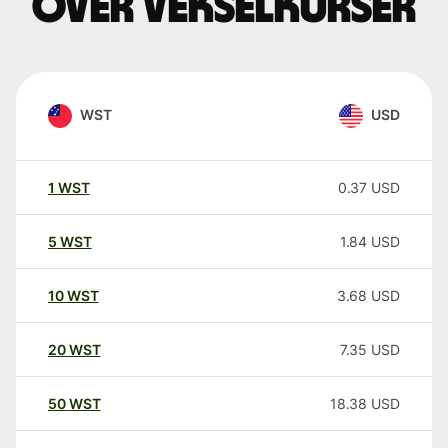
over vekselkurser
WST
USD
1
WST
0.37
USD
5
WST
1.84
USD
10
WST
3.68
USD
20
WST
7.35
USD
50
WST
18.38
USD