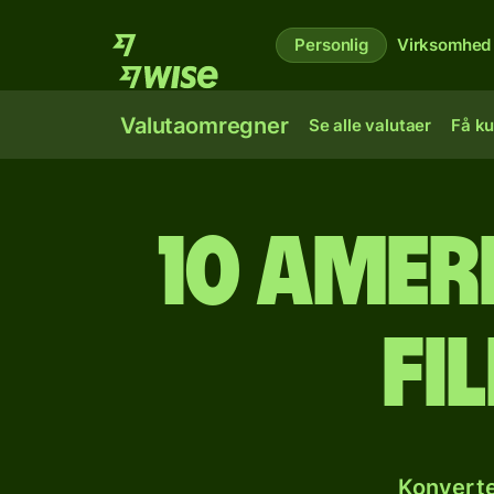
Personlig
Virksomhed
Valutaomregner
Se alle valutaer
Få ku
10 amer
fi
Konverte