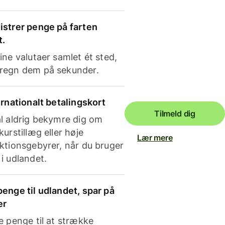
strer penge på farten
t.
ine valutaer samlet ét sted,
regn dem på sekunder.
ernationalt betalingskort
Tilmeld dig
l aldrig bekymre dig om
kurstillæg eller høje
Lær mere
ktionsgebyrer, når du bruger
i udlandet.
enge til udlandet, spar på
er
e penge til at strække