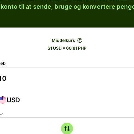
 konto til at sende, bruge og konvertere penge
Middelkurs
$1 USD = 60,81 PHP
løb
USD