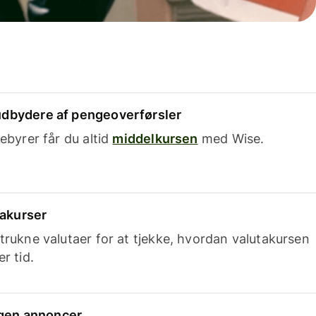
dbydere af pengeoverførsler
ebyrer får du altid
middelkursen
med Wise.
takurser
trukne valutaer for at tjekke, hvordan valutakursen
r tid.
ingen annoncer