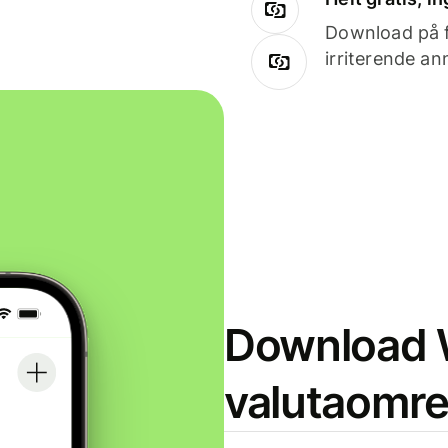
Download på få
irriterende an
Download W
valutaomr