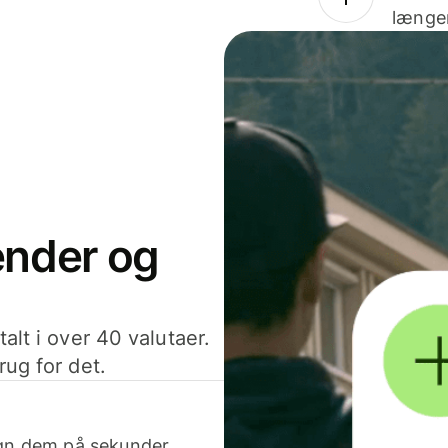
længer
sender og
alt i over 40 valutaer.
rug for det.
egn dem på sekunder.