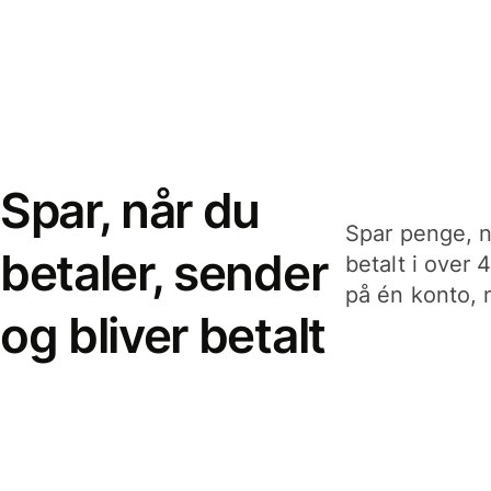
Spar, når du
Spar penge, n
betaler, sender
betalt i over 
på én konto, n
og bliver betalt