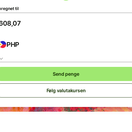
regnet til
PHP
Send penge
Følg valutakursen