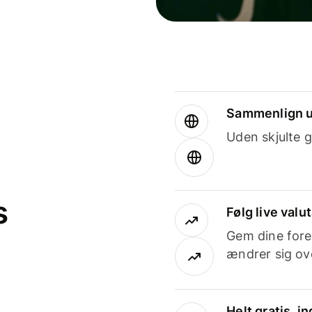
Sammenlign u
Uden skjulte g
s
Følg live valu
Gem dine fore
ændrer sig ove
Helt gratis, 