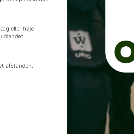
læg eller høje
 udlandet.
et afstanden.