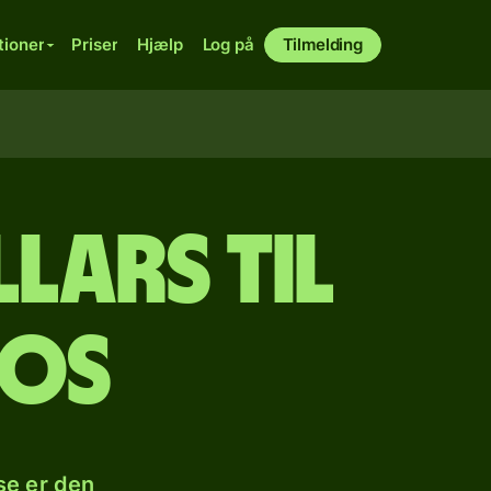
tioner
Priser
Hjælp
Log på
Tilmelding
lars til
sos
se er den