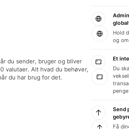
Admini
global
Hold d
og om
Et int
år du sender, bruger og bliver
Du ska
40 valutaer. Alt hvad du behøver,
veksel
år du har brug for det.
transa
penge 
Send p
gebyr
Få din