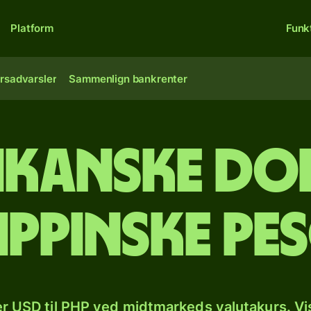
Platform
Funk
rsadvarsler
Sammenlign bankrenter
ikanske dol
lippinske pe
r USD til PHP ved midtmarkeds valutakurs. Vi