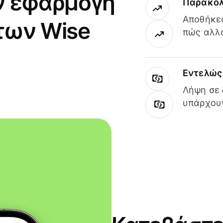
ν εφαρμογή
Παρακολ
Αποθήκευ
των Wise
πώς αλλά
Εντελώς 
Λήψη σε 
υπάρχουν