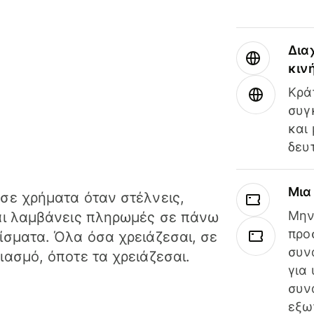
Δια
κιν
Κρά
συγ
και
δευ
Μια
σε χρήματα όταν στέλνεις,
Μην
αι λαμβάνεις πληρωμές σε πάνω
προ
ίσματα. Όλα όσα χρειάζεσαι, σε
συν
ιασμό, όποτε τα χρειάζεσαι.
για
συν
εξω