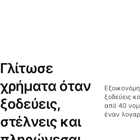
Γλίτωσε
χρήματα όταν
Εξοικονόμη
ξοδεύεις κ
ξοδεύεις,
από 40 νομ
έναν λογαρ
στέλνεις και
πληρώνεσαι