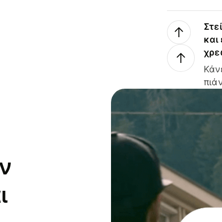
Στε
και
χρε
Κάν
πιάν
ν
ι