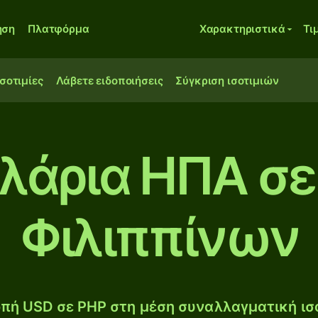
ηση
Πλατφόρμα
Χαρακτηριστικά
Τι
ισοτιμίες
Λάβετε ειδοποιήσεις
Σύγκριση ισοτιμιών
ολάρια ΗΠΑ σε
Φιλιππίνων
πή USD σε PHP στη μέση συναλλαγματική ισο