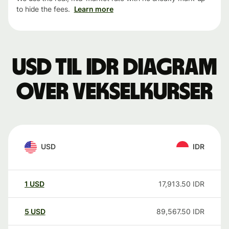
to hide the fees.
Learn more
USD til IDR Diagram
over vekselkurser
USD
IDR
1
USD
17,913.50
IDR
5
USD
89,567.50
IDR