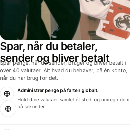
Spar, når du betaler,
sender og bliver betalt
Spar penge, når du sender, bruger og bliver betalt i
over 40 valutaer. Alt hvad du behøver, på én konto,
når du har brug for det.
Administrer penge på farten globalt.
Hold dine valutaer samlet ét sted, og omregn dem
på sekunder.