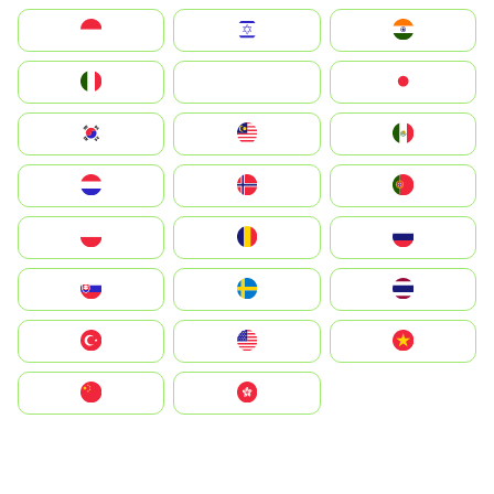
Indonesia
Israel
India
Italia
JA
Japan
South Korea
Malay
Mexico
Nederland
Norge
Portugal
Polska
România
Россия
Slovensko
Ruoŧŧa
ไทย
Türkiye
United States
Vietnam
中国
中國香港特別行政區