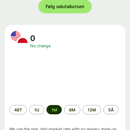
Følg valutakursen
0
No change
Time
48T
1U
1M
6M
12M
5Å
period
We use the real, mid-market rate with no sneaky mark-up