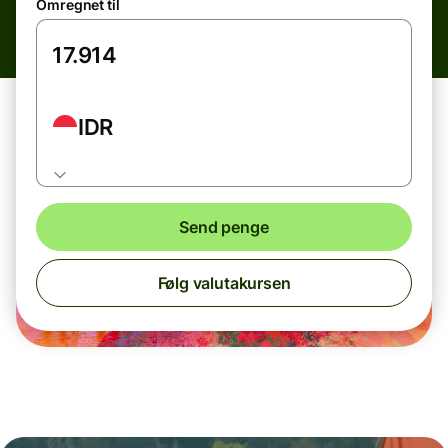
Omregnet til
IDR
Send penge
Følg valutakursen