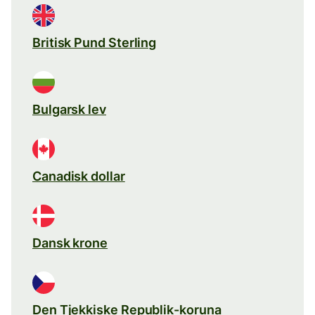
Britisk Pund Sterling
Bulgarsk lev
Canadisk dollar
Dansk krone
Den Tjekkiske Republik-koruna