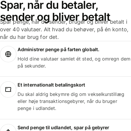
Spar, når du betaler,
sender og bliver betalt
Spar penge, når du sender, bruger og bliver betalt i
over 40 valutaer. Alt hvad du behøver, på én konto,
når du har brug for det.
Administrer penge på farten globalt.
Hold dine valutaer samlet ét sted, og omregn dem
på sekunder.
Et internationalt betalingskort
Du skal aldrig bekymre dig om vekselkurstillæg
eller høje transaktionsgebyrer, når du bruger
penge i udlandet.
Send penge til udlandet, spar på gebyrer