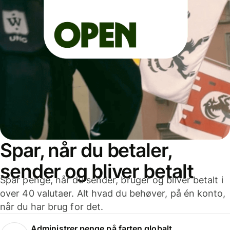
Spar, når du betaler,
sender og bliver betalt
Spar penge, når du sender, bruger og bliver betalt i
over 40 valutaer. Alt hvad du behøver, på én konto,
når du har brug for det.
Administrer penge på farten globalt.