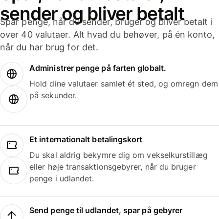
sender og bliver betalt
Spar penge, når du sender, bruger og bliver betalt i
over 40 valutaer. Alt hvad du behøver, på én konto,
når du har brug for det.
Administrer penge på farten globalt.
Hold dine valutaer samlet ét sted, og omregn dem
på sekunder.
Et internationalt betalingskort
Du skal aldrig bekymre dig om vekselkurstillæg
eller høje transaktionsgebyrer, når du bruger
penge i udlandet.
Send penge til udlandet, spar på gebyrer