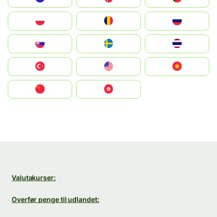
Polska
România
Россия
Slovensko
Ruoŧŧa
ไทย
Türkiye
United States
Vietnam
中国
中國香港特別行政區
Valutakurser:
Overfør penge til udlandet: