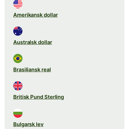
Amerikansk dollar
Australsk dollar
Brasiliansk real
Britisk Pund Sterling
Bulgarsk lev