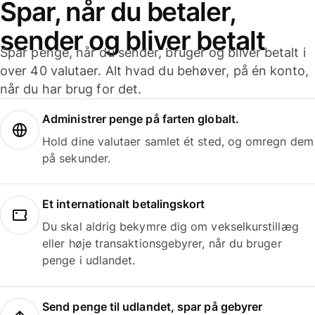
Spar, når du betaler,
sender og bliver betalt
Spar penge, når du sender, bruger og bliver betalt i
over 40 valutaer. Alt hvad du behøver, på én konto,
når du har brug for det.
Administrer penge på farten globalt.
Hold dine valutaer samlet ét sted, og omregn dem
på sekunder.
Et internationalt betalingskort
Du skal aldrig bekymre dig om vekselkurstillæg
eller høje transaktionsgebyrer, når du bruger
penge i udlandet.
Send penge til udlandet, spar på gebyrer