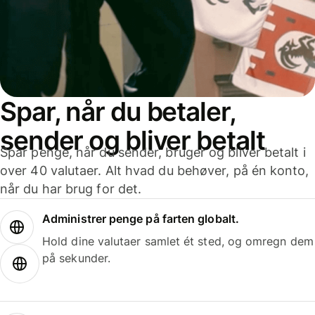
Spar, når du betaler,
sender og bliver betalt
Spar penge, når du sender, bruger og bliver betalt i
over 40 valutaer. Alt hvad du behøver, på én konto,
når du har brug for det.
Administrer penge på farten globalt.
Hold dine valutaer samlet ét sted, og omregn dem
på sekunder.