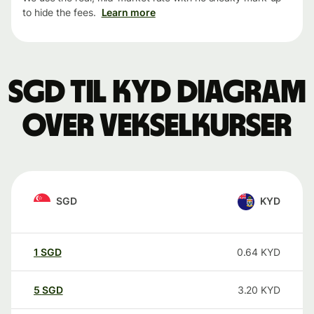
to hide the fees.
Learn more
SGD til KYD Diagram
over vekselkurser
SGD
KYD
1
SGD
0.64
KYD
5
SGD
3.20
KYD