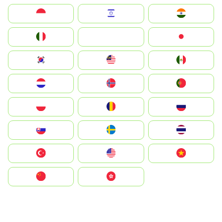
Indonesia
Israel
India
Italia
JA
Japan
South Korea
Malay
Mexico
Nederland
Norge
Portugal
Polska
România
Россия
Slovensko
Ruoŧŧa
ไทย
Türkiye
United States
Vietnam
中国
中國香港特別行政區