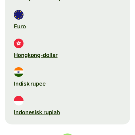
Euro
Hongkong-dollar
Indisk rupee
Indonesisk rupiah