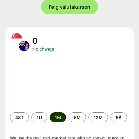
Følg valutakursen
0
No change
Time
48T
1U
1M
6M
12M
5Å
period
We use the real, mid-market rate with no sneaky mark-up