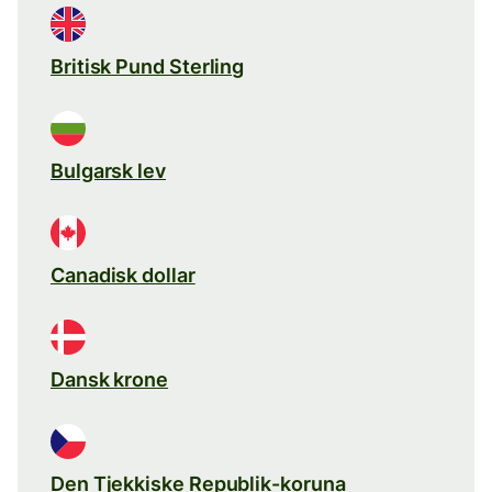
Britisk Pund Sterling
Bulgarsk lev
Canadisk dollar
Dansk krone
Den Tjekkiske Republik-koruna