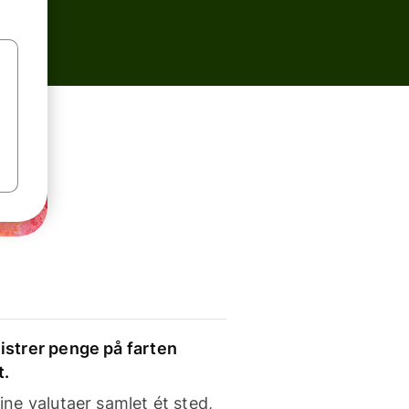
strer penge på farten
t.
ine valutaer samlet ét sted,