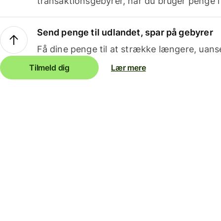
transaktionsgebyrer, når du bruger penge i
Send penge til udlandet, spar på gebyrer
Få dine penge til at strække længere, uans
Tilmeld dig
Lær mere