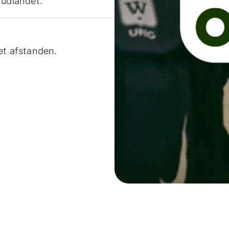
 udlandet.
et afstanden.