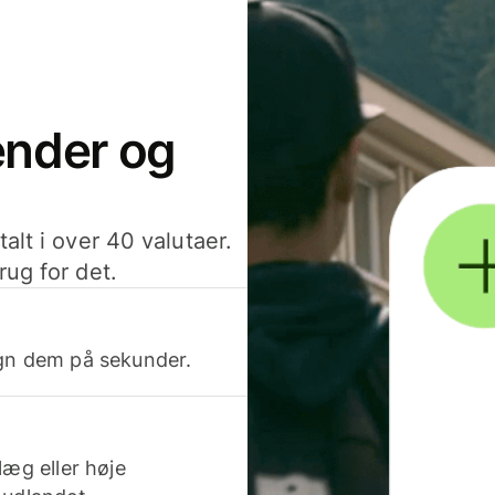
sender og
alt i over 40 valutaer.
rug for det.
egn dem på sekunder.
læg eller høje