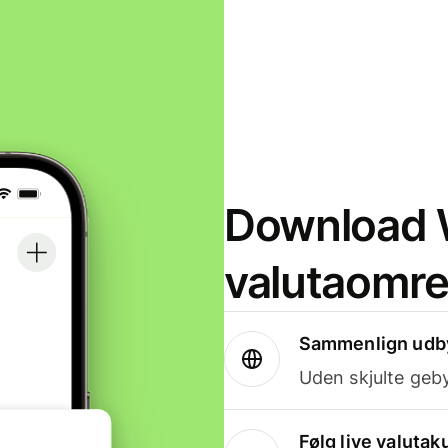
Download W
valutaomr
Sammenlign udby
Uden skjulte geby
Følg live valutak