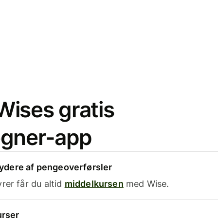
ises gratis
egner-app
dere af pengeoverførsler
rer får du altid
middelkursen
med Wise.
urser