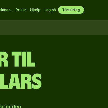
tioner
Priser
Hjælp
Log på
Tilmelding
 til
lars
se er den