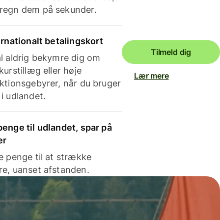
regn dem på sekunder.
ernationalt betalingskort
Tilmeld dig
l aldrig bekymre dig om
kurstillæg eller høje
Lær mere
ktionsgebyrer, når du bruger
i udlandet.
enge til udlandet, spar på
er
e penge til at strække
e, uanset afstanden.