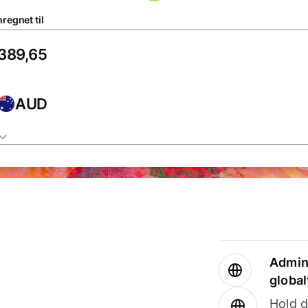
regnet til
AUD
Admini
global
Hold d