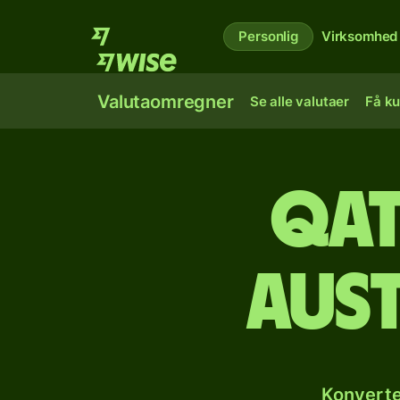
Personlig
Virksomhed
Valutaomregner
Se alle valutaer
Få ku
Qat
aus
Konverte