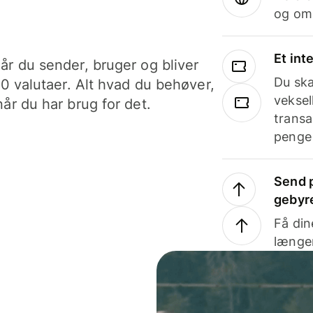
og om
Et int
år du sender, bruger og bliver
Du ska
40 valutaer. Alt hvad du behøver,
veksel
år du har brug for det.
transa
penge 
Send p
gebyr
Få din
længer