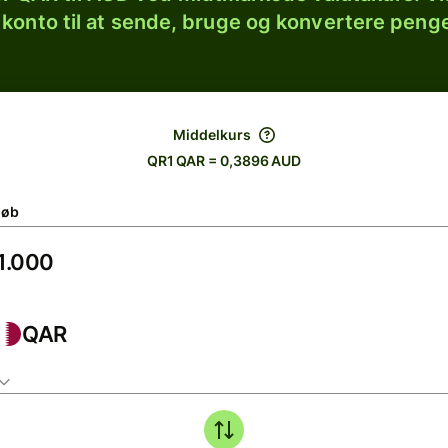
 konto til at sende, bruge og konvertere penge
Middelkurs
QR1 QAR = 0,3896 AUD
løb
QAR