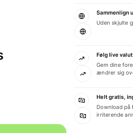
Sammenlign u
Uden skjulte g
s
Følg live valu
Gem dine fore
ændrer sig ove
Helt gratis, 
Download på få
irriterende an