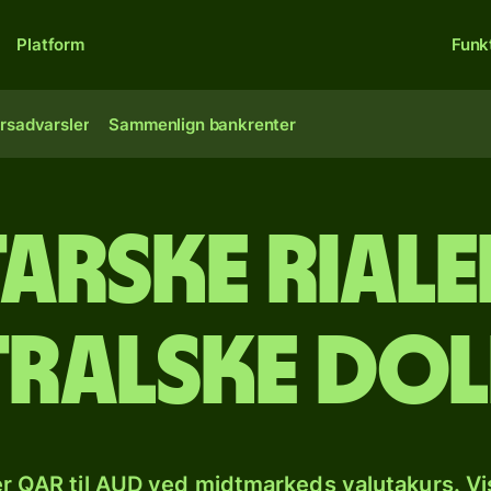
Platform
Funk
rsadvarsler
Sammenlign bankrenter
arske rialer
tralske dol
r QAR til AUD ved midtmarkeds valutakurs. Vi