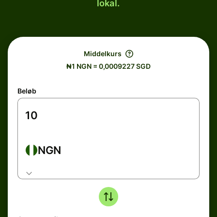
lokal.
Middelkurs
₦1 NGN = 0,0009227 SGD
Beløb
NGN