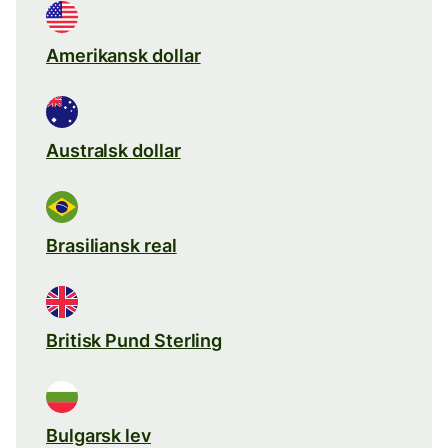
Amerikansk dollar
Australsk dollar
Brasiliansk real
Britisk Pund Sterling
Bulgarsk lev