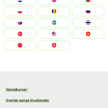
Nederland
Norge
Portugal
Polska
România
Россия
Slovensko
Ruoŧŧa
ไทย
Türkiye
United States
Vietnam
中国
中國香港特別行政區
Valutakurser:
Overfør penge til udlandet: