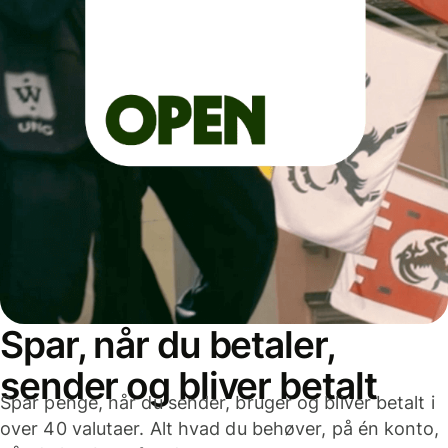
Spar, når du betaler,
sender og bliver betalt
Spar penge, når du sender, bruger og bliver betalt i
over 40 valutaer. Alt hvad du behøver, på én konto,