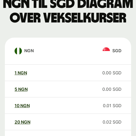
NGN til SGD Diagram
over vekselkurser
NGN
SGD
1
NGN
0.00
SGD
5
NGN
0.00
SGD
10
NGN
0.01
SGD
20
NGN
0.02
SGD