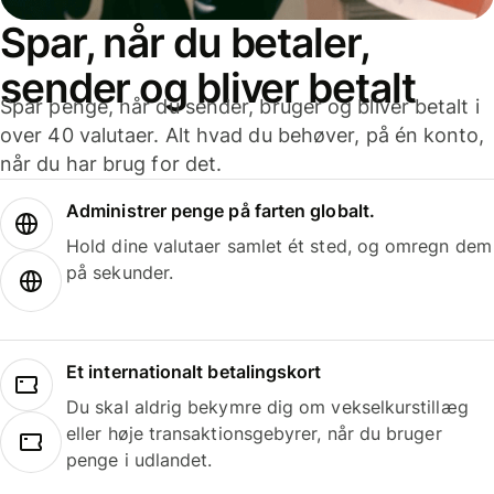
Spar, når du betaler,
sender og bliver betalt
Spar penge, når du sender, bruger og bliver betalt i
over 40 valutaer. Alt hvad du behøver, på én konto,
når du har brug for det.
Administrer penge på farten globalt.
Hold dine valutaer samlet ét sted, og omregn dem
på sekunder.
Et internationalt betalingskort
Du skal aldrig bekymre dig om vekselkurstillæg
eller høje transaktionsgebyrer, når du bruger
penge i udlandet.