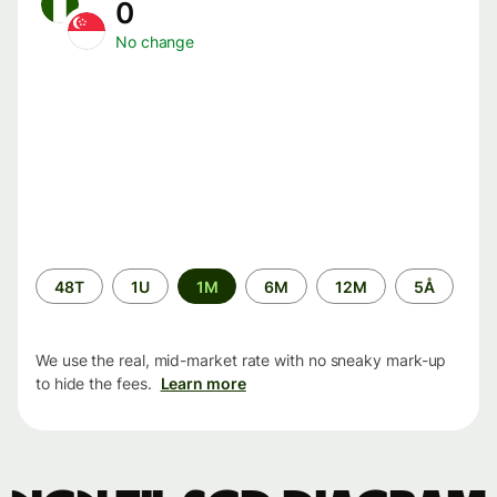
0
No change
Time
48T
1U
1M
6M
12M
5Å
period
We use the real, mid-market rate with no sneaky mark-up
to hide the fees.
Learn more