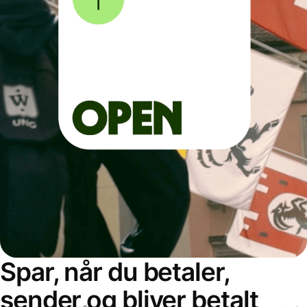
Spar, når du betaler,
sender og bliver betalt