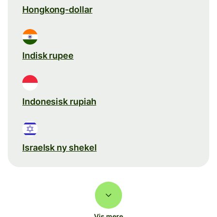
Hongkong-dollar
Indisk rupee
Indonesisk rupiah
Israelsk ny shekel
Vis mere