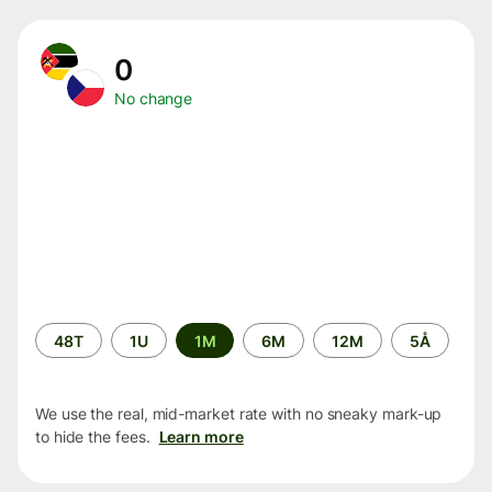
0
No change
Time
48T
1U
1M
6M
12M
5Å
period
We use the real, mid-market rate with no sneaky mark-up
to hide the fees.
Learn more