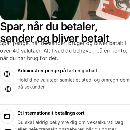
Spar, når du betaler,
sender og bliver betalt
Spar penge, når du sender, bruger og bliver betalt i
over 40 valutaer. Alt hvad du behøver, på én konto,
når du har brug for det.
Administrer penge på farten globalt.
Hold dine valutaer samlet ét sted, og omregn dem
på sekunder.
Et internationalt betalingskort
Du skal aldrig bekymre dig om vekselkurstillæg
eller høje transaktionsgebyrer, når du bruger