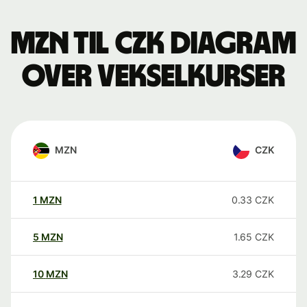
MZN til CZK Diagram
over vekselkurser
MZN
CZK
1
MZN
0.33
CZK
5
MZN
1.65
CZK
10
MZN
3.29
CZK