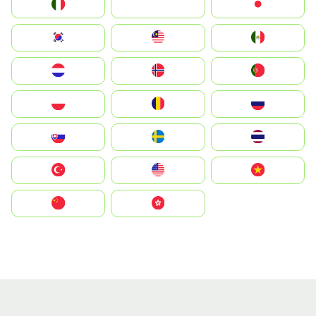
Italia
JA
Japan
South Korea
Malay
Mexico
Nederland
Norge
Portugal
Polska
România
Россия
Slovensko
Ruoŧŧa
ไทย
Türkiye
United States
Vietnam
中国
中國香港特別行政區