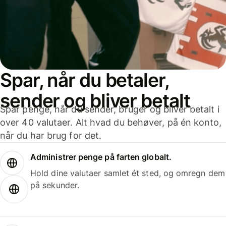
Spar, når du betaler,
sender og bliver betalt
Spar penge, når du sender, bruger og bliver betalt i
over 40 valutaer. Alt hvad du behøver, på én konto,
når du har brug for det.
Administrer penge på farten globalt.
Hold dine valutaer samlet ét sted, og omregn dem
på sekunder.