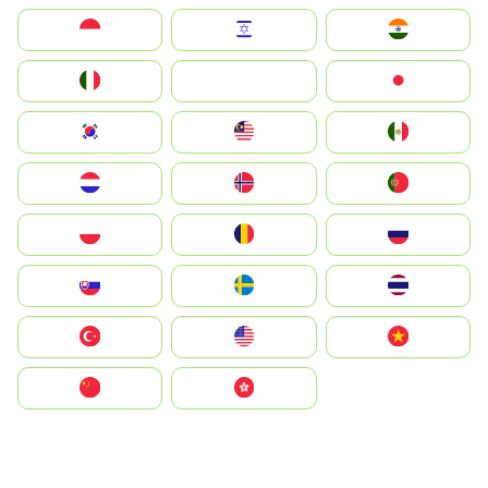
Indonesia
Israel
India
Italia
JA
Japan
South Korea
Malay
Mexico
Nederland
Norge
Portugal
Polska
România
Россия
Slovensko
Ruoŧŧa
ไทย
Türkiye
United States
Vietnam
中国
中國香港特別行政區