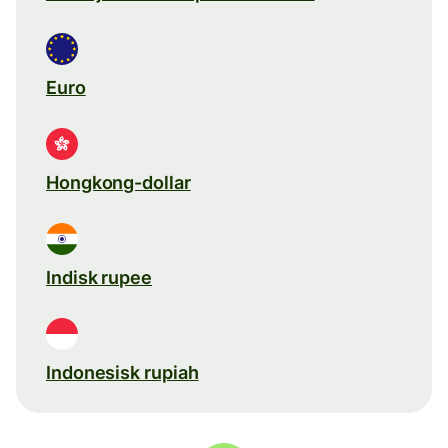
Euro
Hongkong-dollar
Indisk rupee
Indonesisk rupiah