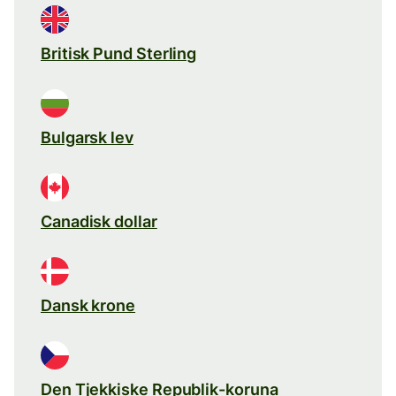
Britisk Pund Sterling
Bulgarsk lev
Canadisk dollar
Dansk krone
Den Tjekkiske Republik-koruna