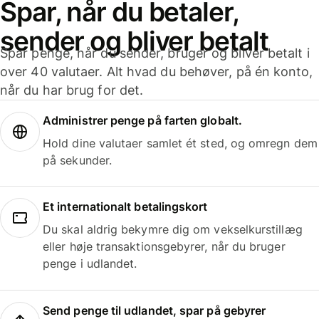
Spar, når du betaler,
sender og bliver betalt
Spar penge, når du sender, bruger og bliver betalt i
over 40 valutaer. Alt hvad du behøver, på én konto,
når du har brug for det.
Administrer penge på farten globalt.
Hold dine valutaer samlet ét sted, og omregn dem
på sekunder.
Et internationalt betalingskort
Du skal aldrig bekymre dig om vekselkurstillæg
eller høje transaktionsgebyrer, når du bruger
penge i udlandet.
Send penge til udlandet, spar på gebyrer