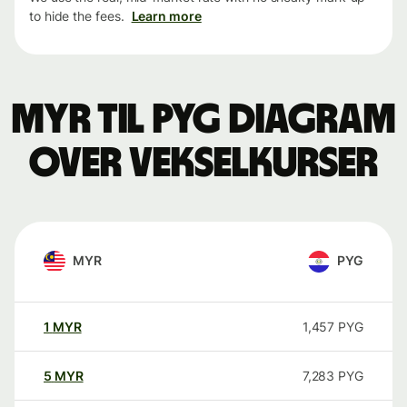
to hide the fees.
Learn more
MYR til PYG Diagram
over vekselkurser
MYR
PYG
1
MYR
1,457
PYG
5
MYR
7,283
PYG