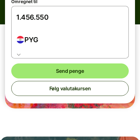
Omregnet til
PYG
Send penge
Følg valutakursen