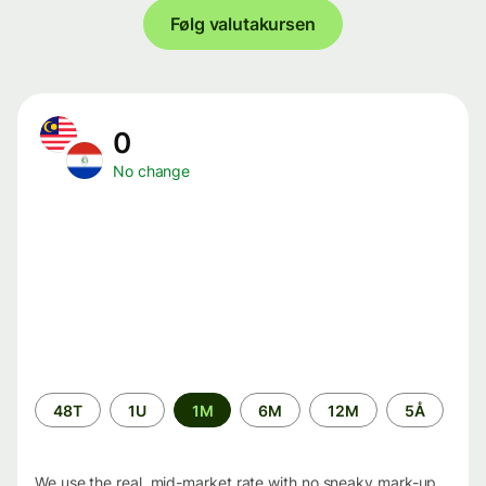
Følg valutakursen
0
No change
Time
48T
1U
1M
6M
12M
5Å
period
We use the real, mid-market rate with no sneaky mark-up