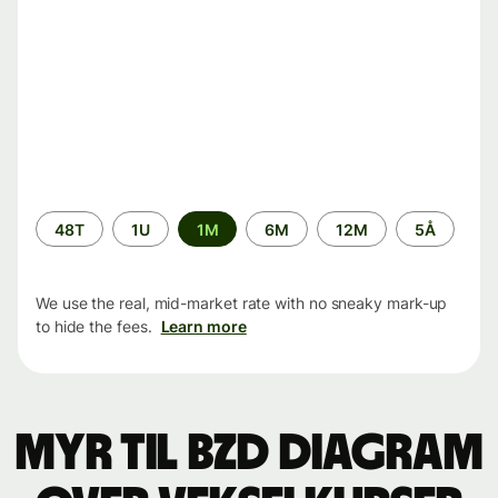
Time
48T
1U
1M
6M
12M
5Å
period
We use the real, mid-market rate with no sneaky mark-up
to hide the fees.
Learn more
MYR til BZD Diagram