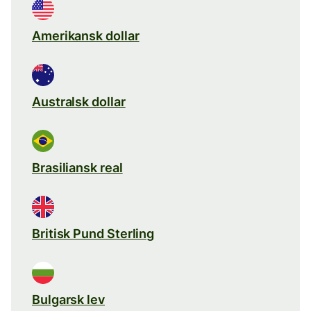
Amerikansk dollar
Australsk dollar
Brasiliansk real
Britisk Pund Sterling
Bulgarsk lev