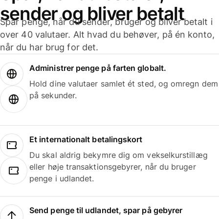
sender og bliver betalt
Spar penge, når du sender, bruger og bliver betalt i
over 40 valutaer. Alt hvad du behøver, på én konto,
når du har brug for det.
Administrer penge på farten globalt.
Hold dine valutaer samlet ét sted, og omregn dem
på sekunder.
Et internationalt betalingskort
Du skal aldrig bekymre dig om vekselkurstillæg
eller høje transaktionsgebyrer, når du bruger
penge i udlandet.
Send penge til udlandet, spar på gebyrer