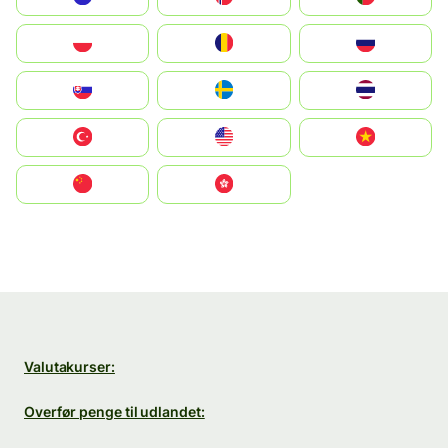
Polska
România
Россия
Slovensko
Ruoŧŧa
ไทย
Türkiye
United States
Vietnam
中国
中國香港特別行政區
Valutakurser:
Overfør penge til udlandet: