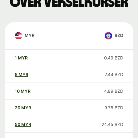
over vekselkurser
MYR
BZD
1
MYR
0.49
BZD
5
MYR
2.44
BZD
10
MYR
4.89
BZD
20
MYR
9.78
BZD
50
MYR
24.45
BZD