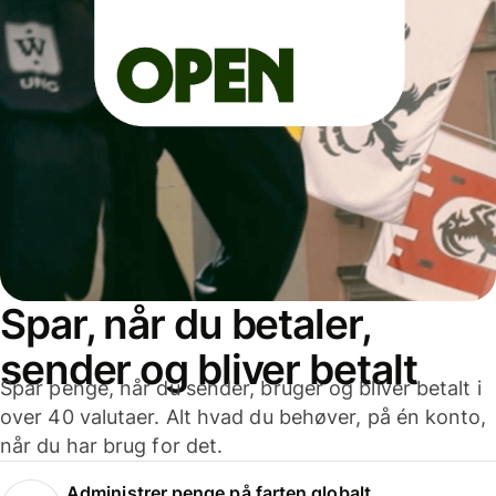
Spar, når du betaler,
sender og bliver betalt
Spar penge, når du sender, bruger og bliver betalt i
over 40 valutaer. Alt hvad du behøver, på én konto,
når du har brug for det.
Administrer penge på farten globalt.