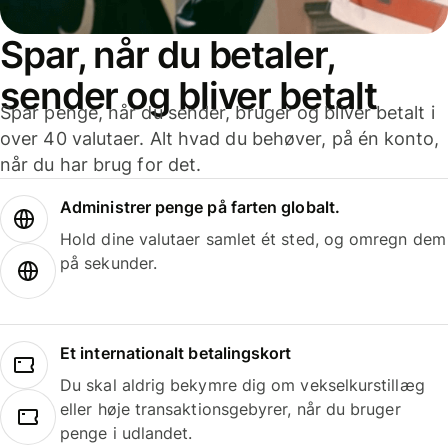
Spar, når du betaler,
sender og bliver betalt
Spar penge, når du sender, bruger og bliver betalt i
over 40 valutaer. Alt hvad du behøver, på én konto,
når du har brug for det.
Administrer penge på farten globalt.
Hold dine valutaer samlet ét sted, og omregn dem
på sekunder.
Et internationalt betalingskort
Du skal aldrig bekymre dig om vekselkurstillæg
eller høje transaktionsgebyrer, når du bruger
penge i udlandet.