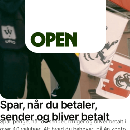
Spar, når du betaler,
sender og bliver betalt
Spar penge, når du sender, bruger og bliver betalt i
over 40 valutaer. Alt hvad du behøver, på én konto,