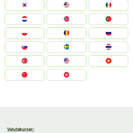
South Korea
Malay
Mexico
Nederland
Norge
Portugal
Polska
România
Россия
Slovensko
Ruoŧŧa
ไทย
Türkiye
United States
Vietnam
中国
中國香港特別行政區
Valutakurser: