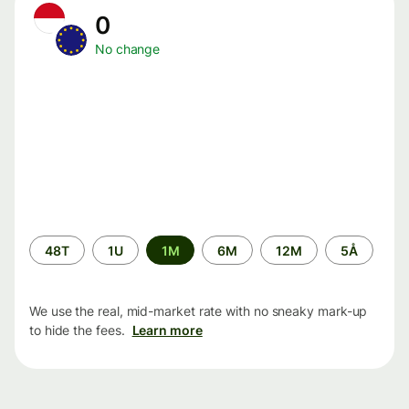
0
No change
Time
48T
1U
1M
6M
12M
5Å
period
We use the real, mid-market rate with no sneaky mark-up
to hide the fees.
Learn more