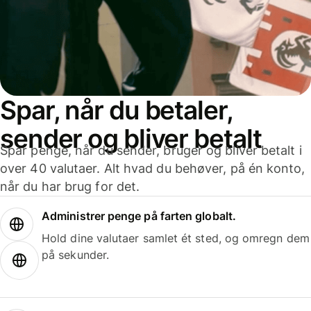
Spar, når du betaler,
sender og bliver betalt
Spar penge, når du sender, bruger og bliver betalt i
over 40 valutaer. Alt hvad du behøver, på én konto,
når du har brug for det.
Administrer penge på farten globalt.
Hold dine valutaer samlet ét sted, og omregn dem
på sekunder.