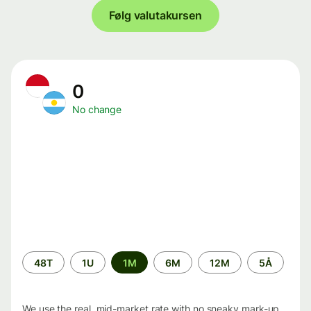
Følg valutakursen
0
No change
Time
48T
1U
1M
6M
12M
5Å
period
We use the real, mid-market rate with no sneaky mark-up