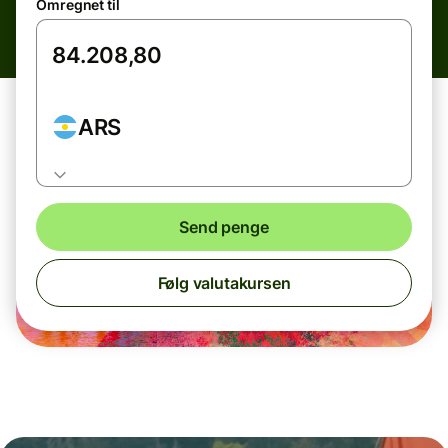
Omregnet til
ARS
Send penge
Følg valutakursen