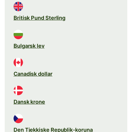
Britisk Pund Sterling
Bulgarsk lev
Canadisk dollar
Dansk krone
Den Tjekkiske Republik-koruna