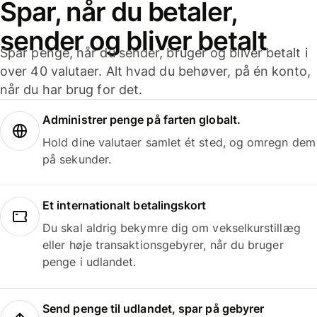
Spar, når du betaler,
sender og bliver betalt
Spar penge, når du sender, bruger og bliver betalt i
over 40 valutaer. Alt hvad du behøver, på én konto,
når du har brug for det.
Administrer penge på farten globalt.
Hold dine valutaer samlet ét sted, og omregn dem
på sekunder.
Et internationalt betalingskort
Du skal aldrig bekymre dig om vekselkurstillæg
eller høje transaktionsgebyrer, når du bruger
penge i udlandet.
Send penge til udlandet, spar på gebyrer