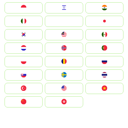
Indonesia
Israel
India
Italia
JA
Japan
South Korea
Malay
Mexico
Nederland
Norge
Portugal
Polska
România
Россия
Slovensko
Ruoŧŧa
ไทย
Türkiye
United States
Vietnam
中国
中國香港特別行政區