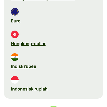
Euro
Hongkong-dollar
Indisk rupee
Indonesisk rupiah