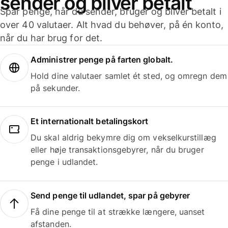
sender og bliver betalt
Spar penge, når du sender, bruger og bliver betalt i
over 40 valutaer. Alt hvad du behøver, på én konto,
når du har brug for det.
Administrer penge på farten globalt.
Hold dine valutaer samlet ét sted, og omregn dem
på sekunder.
Et internationalt betalingskort
Du skal aldrig bekymre dig om vekselkurstillæg
eller høje transaktionsgebyrer, når du bruger
penge i udlandet.
Send penge til udlandet, spar på gebyrer
Få dine penge til at strække længere, uanset
afstanden.