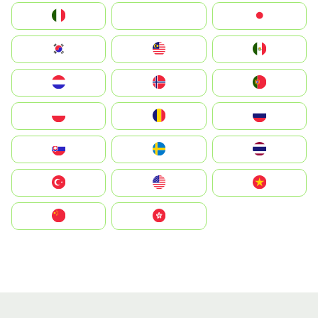
Italia
JA
Japan
South Korea
Malay
Mexico
Nederland
Norge
Portugal
Polska
România
Россия
Slovensko
Ruoŧŧa
ไทย
Türkiye
United States
Vietnam
中国
中國香港特別行政區