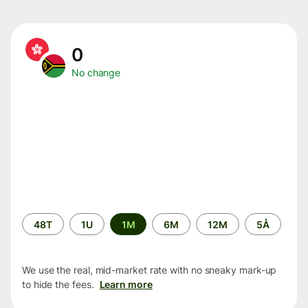
0
No change
Time
48T
1U
1M
6M
12M
5Å
period
We use the real, mid-market rate with no sneaky mark-up
to hide the fees.
Learn more