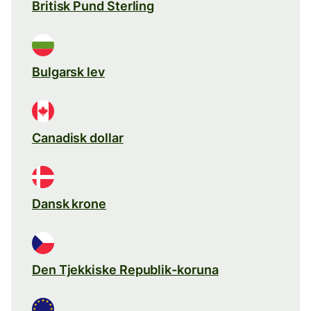
Britisk Pund Sterling
Bulgarsk lev
Canadisk dollar
Dansk krone
Den Tjekkiske Republik-koruna