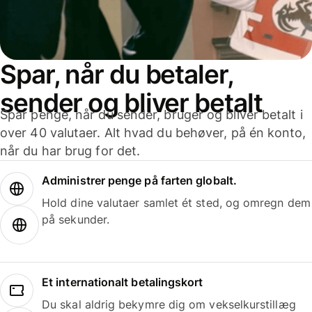
Spar, når du betaler,
sender og bliver betalt
Spar penge, når du sender, bruger og bliver betalt i
over 40 valutaer. Alt hvad du behøver, på én konto,
når du har brug for det.
Administrer penge på farten globalt.
Hold dine valutaer samlet ét sted, og omregn dem
på sekunder.
Et internationalt betalingskort
Du skal aldrig bekymre dig om vekselkurstillæg