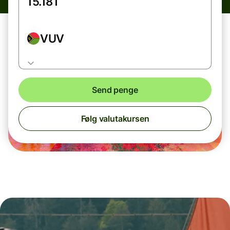
VUV
Send penge
Følg valutakursen