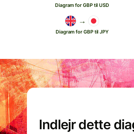
Diagram for GBP til USD
→
Diagram for GBP til JPY
Indlejr dette di