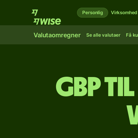
Personlig
Virksomhed
Valutaomregner
Se alle valutaer
Få ku
GBP ti