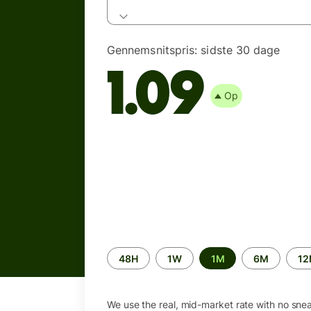
Gennemsnitspris:
sidste 30 dage
1.09
Op
Time
48H
1W
1M
6M
1
period
We use the real, mid-market rate with no sne