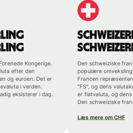
rling
schweizer
rling
schweizer
t Forenede Kongerige.
Den schweiziske fran
luta efter den
populære omveksling 
en og euroen. Det er
Francen repræsenteres
evaluta i verden.
"FS", og dens valuta
adig eksisterer i dag.
er fiatvaluta, og dens
Den schweiziske franc
Læs mere om CHF