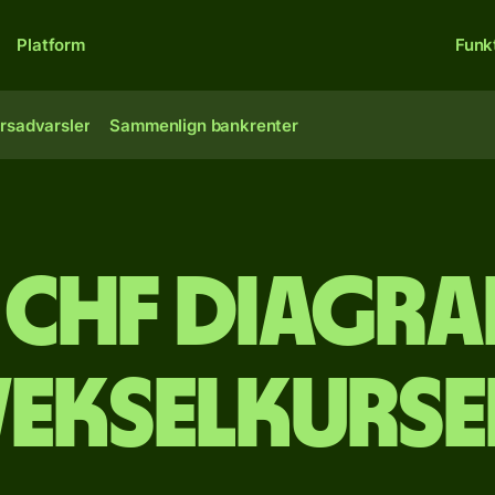
Platform
Funk
rsadvarsler
Sammenlign bankrenter
l CHF Diagr
vekselkurse