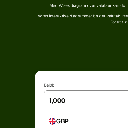
Med Wises diagram over valutaer kan du n
Vores interaktive diagrammer bruger valutakurserne
For at til
Beløb
GBP