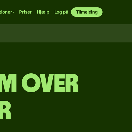
tioner
Priser
Hjælp
Log på
Tilmelding
am over
r