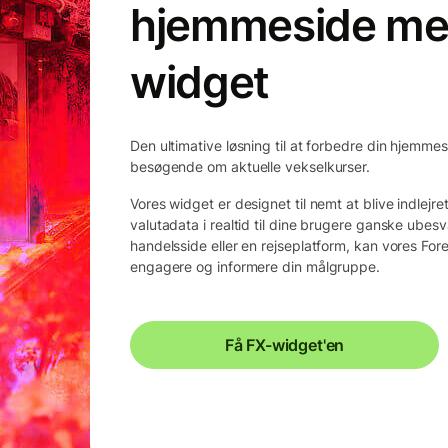
hjemmeside me
widget
Den ultimative løsning til at forbedre din hjemmes
besøgende om aktuelle vekselkurser.
Vores widget er designet til nemt at blive indlej
valutadata i realtid til dine brugere ganske ubes
handelsside eller en rejseplatform, kan vores For
engagere og informere din målgruppe.
Få FX-widget'en