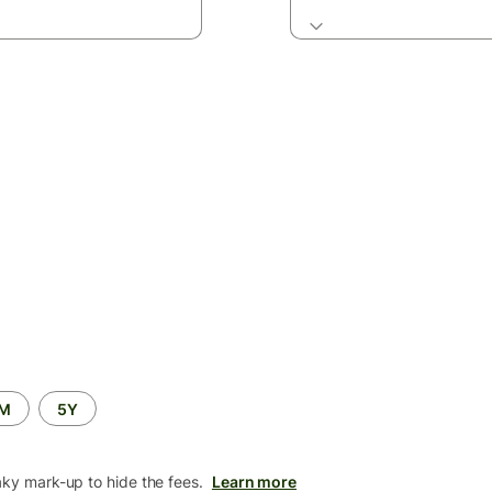
2M
5Y
aky mark-up to hide the fees.
Learn more