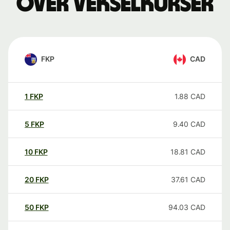
over vekselkurser
FKP
CAD
1
FKP
1.88
CAD
5
FKP
9.40
CAD
10
FKP
18.81
CAD
20
FKP
37.61
CAD
50
FKP
94.03
CAD