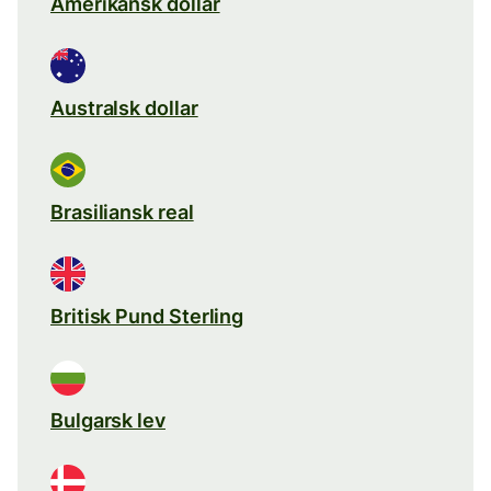
Amerikansk dollar
Australsk dollar
Brasiliansk real
Britisk Pund Sterling
Bulgarsk lev