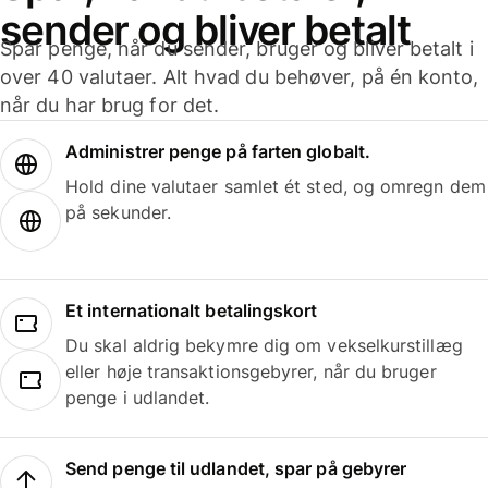
sender og bliver betalt
Spar penge, når du sender, bruger og bliver betalt i
over 40 valutaer. Alt hvad du behøver, på én konto,
når du har brug for det.
Administrer penge på farten globalt.
Hold dine valutaer samlet ét sted, og omregn dem
på sekunder.
Et internationalt betalingskort
Du skal aldrig bekymre dig om vekselkurstillæg
eller høje transaktionsgebyrer, når du bruger
penge i udlandet.
Send penge til udlandet, spar på gebyrer