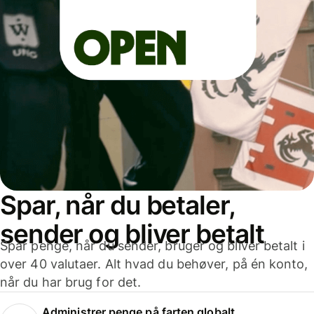
Spar, når du betaler,
sender og bliver betalt
Spar penge, når du sender, bruger og bliver betalt i
over 40 valutaer. Alt hvad du behøver, på én konto,
når du har brug for det.
Administrer penge på farten globalt.