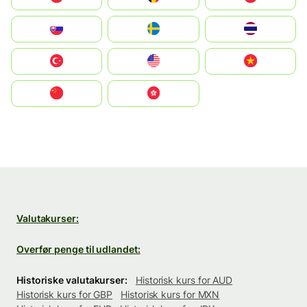
Slovensko
Ruoŧŧa
ไทย
Türkiye
United States
Vietnam
中国
中國香港特別行政區
Valutakurser:
Overfør penge til udlandet:
Historiske valutakurser:
Historisk kurs for AUD
Historisk kurs for GBP
Historisk kurs for MXN