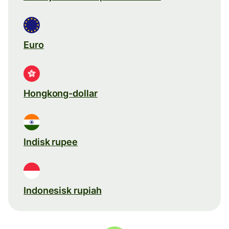
Euro
Hongkong-dollar
Indisk rupee
Indonesisk rupiah