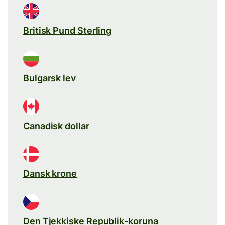
Britisk Pund Sterling
Bulgarsk lev
Canadisk dollar
Dansk krone
Den Tjekkiske Republik-koruna