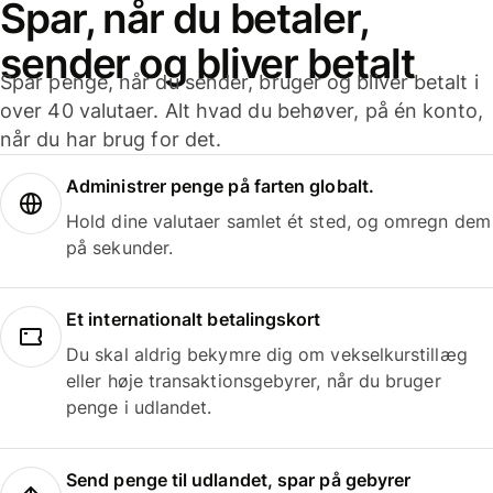
Spar, når du betaler,
sender og bliver betalt
Spar penge, når du sender, bruger og bliver betalt i
over 40 valutaer. Alt hvad du behøver, på én konto,
når du har brug for det.
Administrer penge på farten globalt.
Hold dine valutaer samlet ét sted, og omregn dem
på sekunder.
Et internationalt betalingskort
Du skal aldrig bekymre dig om vekselkurstillæg
eller høje transaktionsgebyrer, når du bruger
penge i udlandet.
Send penge til udlandet, spar på gebyrer