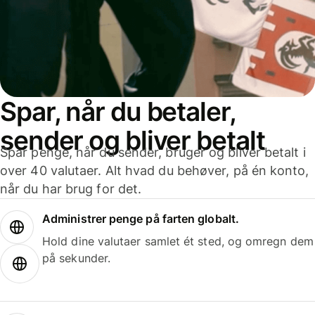
Spar, når du betaler,
sender og bliver betalt
Spar penge, når du sender, bruger og bliver betalt i
over 40 valutaer. Alt hvad du behøver, på én konto,
når du har brug for det.
Administrer penge på farten globalt.
Hold dine valutaer samlet ét sted, og omregn dem
på sekunder.