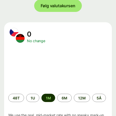
Følg valutakursen
0
No change
Time
48T
1U
1M
6M
12M
5Å
period
We use the real, mid-market rate with no sneaky mark-up