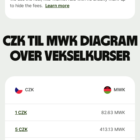
to hide the fees.
Learn more
CZK til MWK Diagram
over vekselkurser
CZK
MWK
1
CZK
82.63
MWK
5
CZK
413.13
MWK