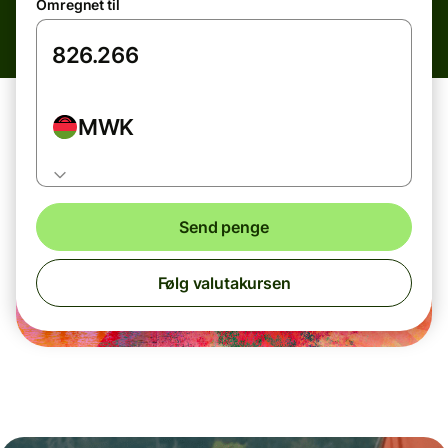
Omregnet til
MWK
Send penge
Følg valutakursen