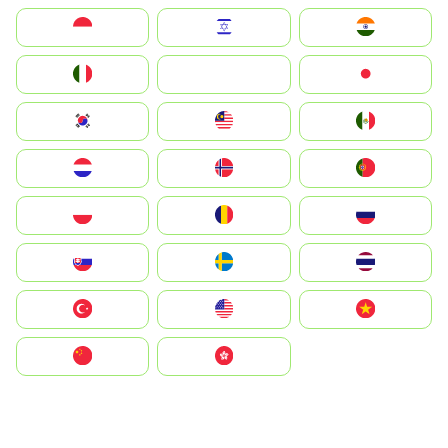
Indonesia
Israel
India
Italia
JA
Japan
South Korea
Malay
Mexico
Nederland
Norge
Portugal
Polska
România
Россия
Slovensko
Ruoŧŧa
ไทย
Türkiye
United States
Vietnam
中国
中國香港特別行政區