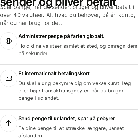
sender og bliver betalt
Spar penge, når du sender, bruger og bliver betalt i
over 40 valutaer. Alt hvad du behøver, på én konto,
når du har brug for det.
Administrer penge på farten globalt.
Hold dine valutaer samlet ét sted, og omregn dem
på sekunder.
Et internationalt betalingskort
Du skal aldrig bekymre dig om vekselkurstillæg
eller høje transaktionsgebyrer, når du bruger
penge i udlandet.
Send penge til udlandet, spar på gebyrer
Få dine penge til at strække længere, uanset
afstanden.