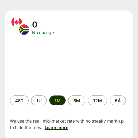
0
No change
Time
48T
1U
1M
6M
12M
5Å
period
We use the real, mid-market rate with no sneaky mark-up
to hide the fees.
Learn more