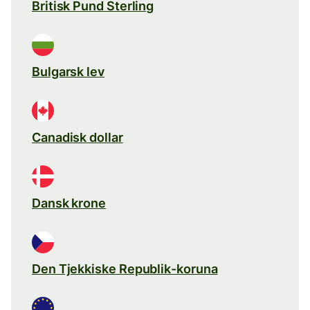
Britisk Pund Sterling
Bulgarsk lev
Canadisk dollar
Dansk krone
Den Tjekkiske Republik-koruna