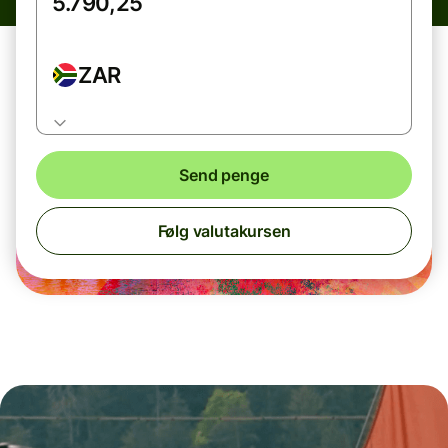
ZAR
Send penge
Følg valutakursen