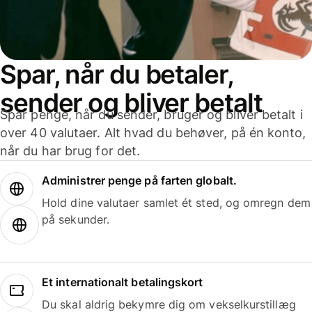
Spar, når du betaler,
sender og bliver betalt
Spar penge, når du sender, bruger og bliver betalt i
over 40 valutaer. Alt hvad du behøver, på én konto,
når du har brug for det.
Administrer penge på farten globalt.
Hold dine valutaer samlet ét sted, og omregn dem
på sekunder.
Et internationalt betalingskort
Du skal aldrig bekymre dig om vekselkurstillæg