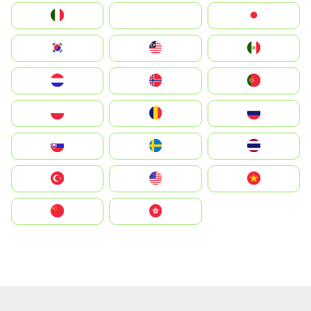
Italia
JA
Japan
South Korea
Malay
Mexico
Nederland
Norge
Portugal
Polska
România
Россия
Slovensko
Ruoŧŧa
ไทย
Türkiye
United States
Vietnam
中国
中國香港特別行政區