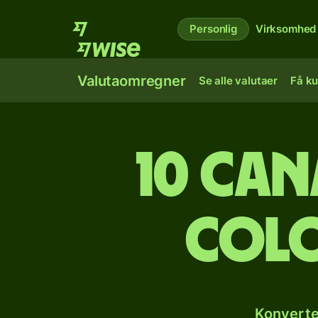
Personlig
Virksomhed
Valutaomregner
Se alle valutaer
Få ku
10 can
colo
Konverte