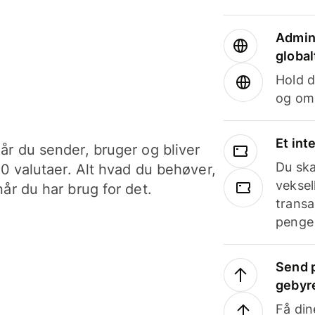
Admini
global
Hold d
og om
Et int
år du sender, bruger og bliver
Du ska
40 valutaer. Alt hvad du behøver,
veksel
år du har brug for det.
transa
penge 
Send p
gebyr
Få din