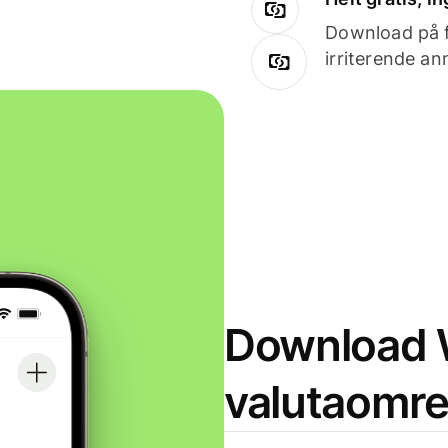
Download på få
irriterende an
Download W
valutaomr