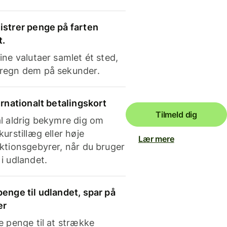
strer penge på farten
t.
ine valutaer samlet ét sted,
regn dem på sekunder.
ernationalt betalingskort
Tilmeld dig
l aldrig bekymre dig om
kurstillæg eller høje
Lær mere
ktionsgebyrer, når du bruger
i udlandet.
enge til udlandet, spar på
er
e penge til at strække