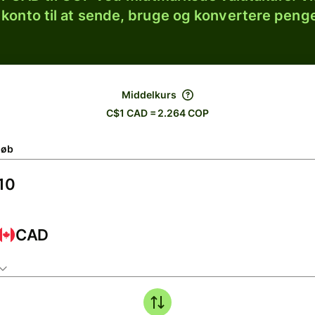
 konto til at sende, bruge og konvertere penge
Middelkurs
C$1 CAD = 2.264 COP
løb
CAD