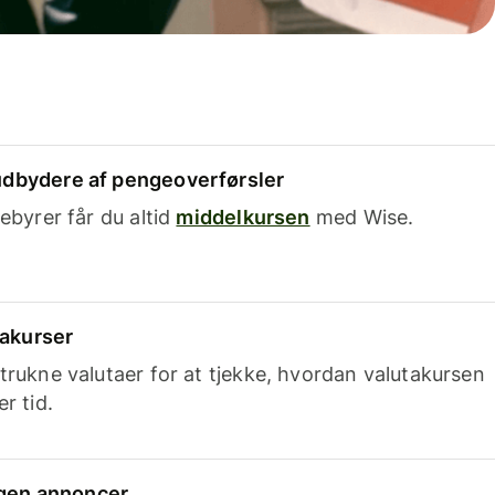
dbydere af pengeoverførsler
ebyrer får du altid
middelkursen
med Wise.
takurser
trukne valutaer for at tjekke, hvordan valutakursen
r tid.
ingen annoncer