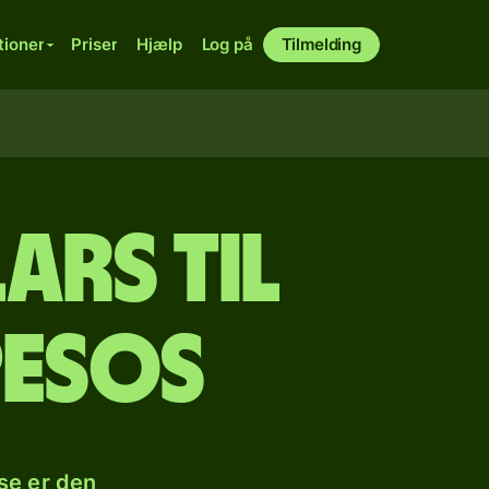
tioner
Priser
Hjælp
Log på
Tilmelding
ars til
pesos
se er den