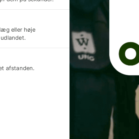
læg eller høje
 udlandet.
et afstanden.