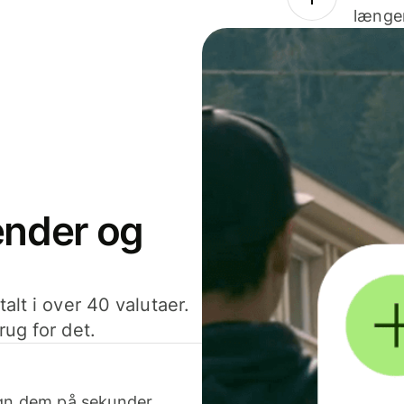
længer
sender og
alt i over 40 valutaer.
rug for det.
egn dem på sekunder.