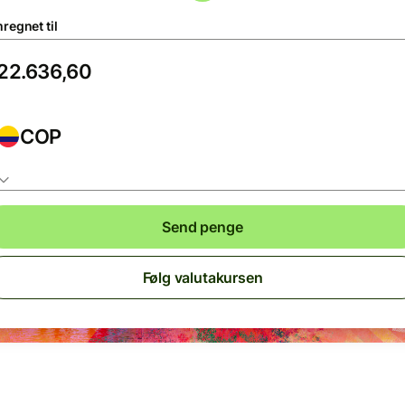
regnet til
COP
Send penge
Følg valutakursen