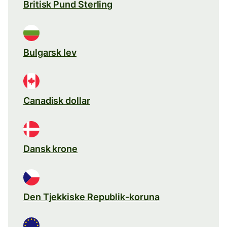
Britisk Pund Sterling
Bulgarsk lev
Canadisk dollar
Dansk krone
Den Tjekkiske Republik-koruna