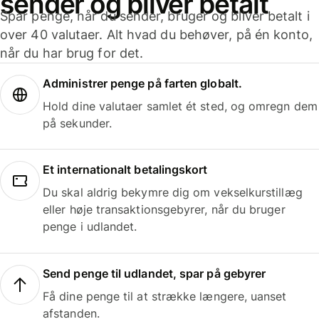
sender og bliver betalt
Spar penge, når du sender, bruger og bliver betalt i
over 40 valutaer. Alt hvad du behøver, på én konto,
når du har brug for det.
Administrer penge på farten globalt.
Hold dine valutaer samlet ét sted, og omregn dem
på sekunder.
Et internationalt betalingskort
Du skal aldrig bekymre dig om vekselkurstillæg
eller høje transaktionsgebyrer, når du bruger
penge i udlandet.
Send penge til udlandet, spar på gebyrer
Få dine penge til at strække længere, uanset
afstanden.