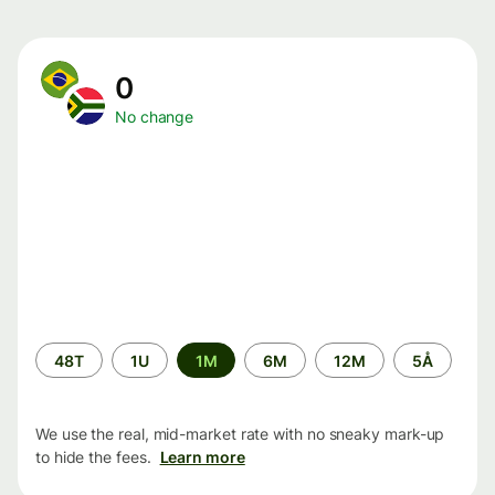
0
No change
Time
48T
1U
1M
6M
12M
5Å
period
We use the real, mid-market rate with no sneaky mark-up
to hide the fees.
Learn more