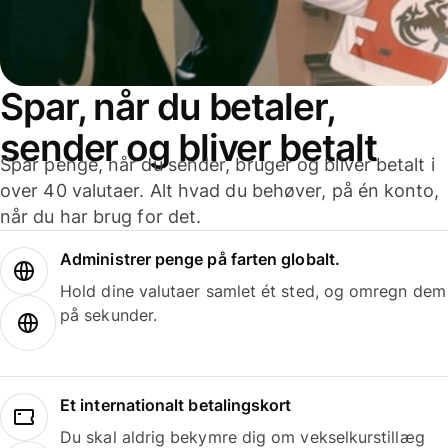
Spar, når du betaler,
sender og bliver betalt
Spar penge, når du sender, bruger og bliver betalt i
over 40 valutaer. Alt hvad du behøver, på én konto,
når du har brug for det.
Administrer penge på farten globalt.
Hold dine valutaer samlet ét sted, og omregn dem
på sekunder.
Et internationalt betalingskort
Du skal aldrig bekymre dig om vekselkurstillæg