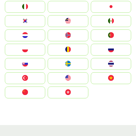
Italia
JA
Japan
South Korea
Malay
Mexico
Nederland
Norge
Portugal
Polska
România
Россия
Slovensko
Ruoŧŧa
ไทย
Türkiye
United States
Vietnam
中国
中國香港特別行政區