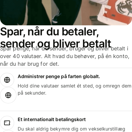
Spar, når du betaler,
sender og bliver betalt
Spar penge, når du sender, bruger og bliver betalt i
over 40 valutaer. Alt hvad du behøver, på én konto,
når du har brug for det.
Administrer penge på farten globalt.
Hold dine valutaer samlet ét sted, og omregn dem
på sekunder.
Et internationalt betalingskort
Du skal aldrig bekymre dig om vekselkurstillæg