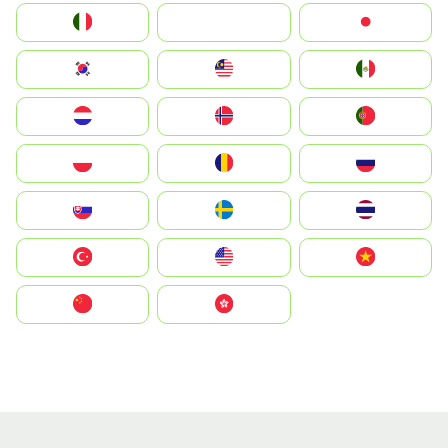
Italia
JA
Japan
South Korea
Malay
Mexico
Nederland
Norge
Portugal
Polska
România
Россия
Slovensko
Ruoŧŧa
ไทย
Türkiye
United States
Vietnam
中国
中國香港特別行政區