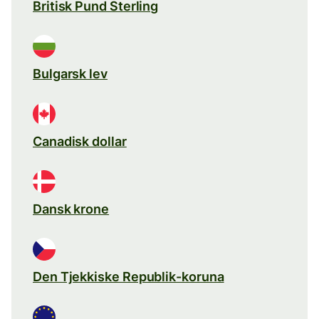
Britisk Pund Sterling
Bulgarsk lev
Canadisk dollar
Dansk krone
Den Tjekkiske Republik-koruna