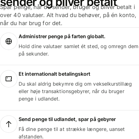
sender og bliver betalt
Spar penge, når du sender, bruger og bliver betalt i
over 40 valutaer. Alt hvad du behøver, på én konto,
når du har brug for det.
Administrer penge på farten globalt.
Hold dine valutaer samlet ét sted, og omregn dem
på sekunder.
Et internationalt betalingskort
Du skal aldrig bekymre dig om vekselkurstillæg
eller høje transaktionsgebyrer, når du bruger
penge i udlandet.
Send penge til udlandet, spar på gebyrer
Få dine penge til at strække længere, uanset
afstanden.