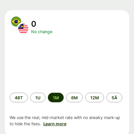
0
No change
Time
48T
1U
1M
6M
12M
5Å
period
We use the real, mid-market rate with no sneaky mark-up
to hide the fees.
Learn more