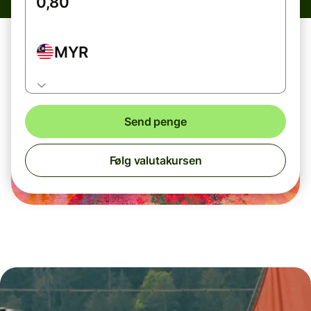
MYR
Send penge
Følg valutakursen