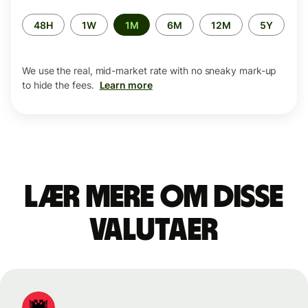
Time
48H
1W
1M
6M
12M
5Y
period
We use the real, mid-market rate with no sneaky mark-up
to hide the fees.
Learn more
Lær mere om disse
valutaer