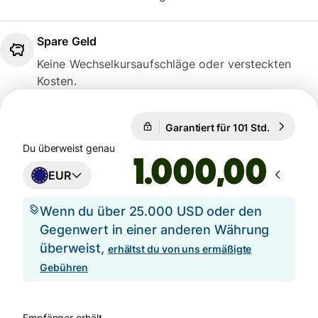
Spare Geld
Keine Wechselkursaufschläge oder versteckten
Kosten.
Garantiert für 101 Std.
1 EUR = 1
Garantiert für 101 Std.
Du überweist genau
,00
EUR
Wenn du über 25.000 USD oder den
Gegenwert in einer anderen Währung
überweist,
erhältst du von uns ermäßigte
Gebühren
Empfänger erhält