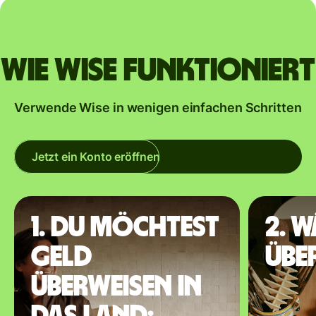
Wie Wise funktioniert
Verwende Wise in wenigen einfachen Schritten
Jetzt ein Konto eröffnen
1. Du möchtest
2. 
Geld
übe
überweisen in