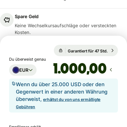
Spare Geld
Keine Wechselkursaufschläge oder versteckten
Kosten.
1 EUR = 1,1559 USD
Garantiert für 47 Std.
1 EUR = 1
Garantiert für 47 Std.
Du überweist genau
,00
EUR
Wenn du über 25.000 USD oder den
Gegenwert in einer anderen Währung
überweist,
erhältst du von uns ermäßigte
Gebühren
Empfänger erhält