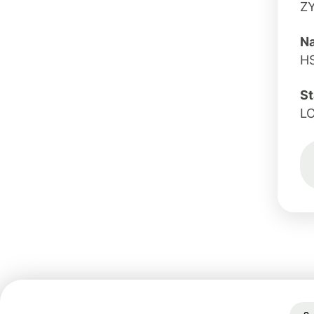
Z
Na
H
St
L