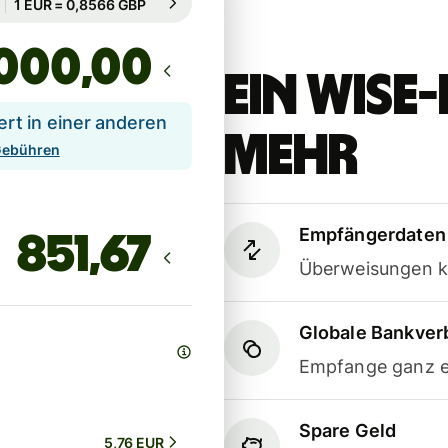
Garantiert für 68 Std.
,00
Ein Wis
t in einer anderen
mehr
 Gebühren
Empfängerdaten 
Überweisungen k
Globale Bankve
Empfange ganz e
Spare Geld
5,76 EUR