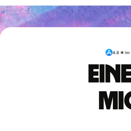
4.8 ★ im
Ein
Mi