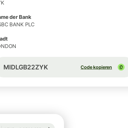
YK
me der Bank
SBC BANK PLC
adt
ONDON
MIDLGB22ZYK
Code kopieren
Garantiert für 68 Std.
1 EUR = 0,8566 GBP