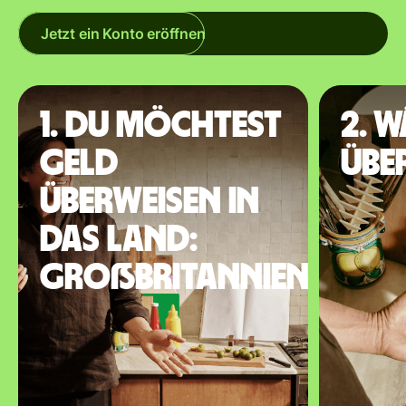
Jetzt ein Konto eröffnen
1. Du möchtest
2. 
Geld
übe
überweisen in
das Land:
Großbritannien