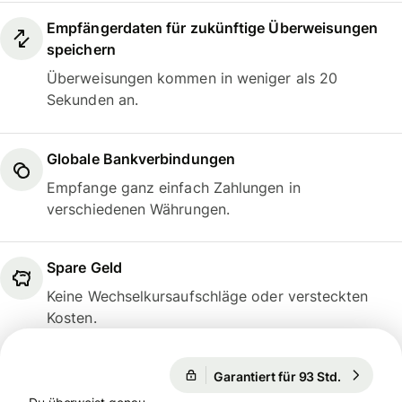
Empfängerdaten für zukünftige Überweisungen
speichern
Überweisungen kommen in weniger als 20
Sekunden an.
Globale Bankverbindungen
Empfange ganz einfach Zahlungen in
verschiedenen Währungen.
Spare Geld
Keine Wechselkursaufschläge oder versteckten
Kosten.
1 EUR = 0,8563 GBP
Garantiert für 93 Std.
1 EUR = 
Garantiert für 93 Std.