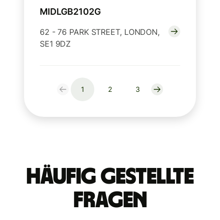
MIDLGB2102G
62 - 76 PARK STREET, LONDON,
SE1 9DZ
1
2
3
Häufig gestellte
Fragen