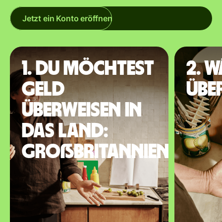
Jetzt ein Konto eröffnen
1. Du möchtest
2. 
Geld
übe
überweisen in
das Land:
Großbritannien