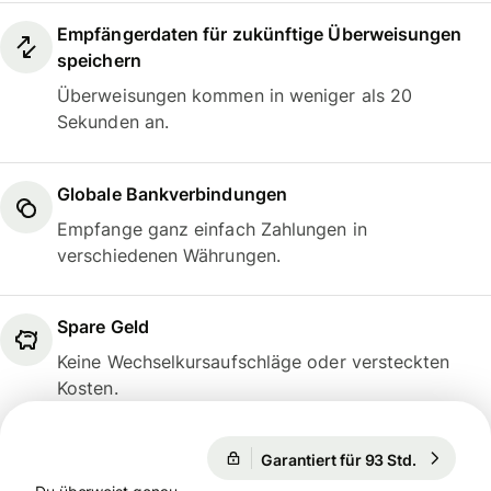
Empfängerdaten für zukünftige Überweisungen
speichern
Überweisungen kommen in weniger als 20
Sekunden an.
Globale Bankverbindungen
Empfange ganz einfach Zahlungen in
verschiedenen Währungen.
Spare Geld
Keine Wechselkursaufschläge oder versteckten
Kosten.
Garantiert für 93 Std.
1 EUR = 0
Garantiert für 93 Std.