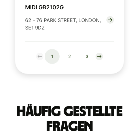
MIDLGB2102G
62 - 76 PARK STREET, LONDON,
SE1 9DZ
1
2
3
Häufig gestellte
Fragen