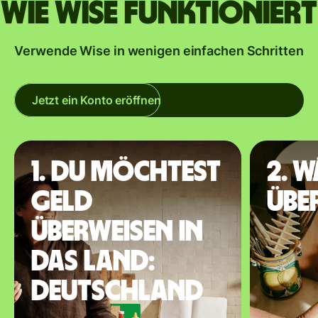
Wie Wise funktioniert
Verwende Wise in wenigen einfachen Schritten
Jetzt ein Konto eröffnen
1. Du möchtest
2. 
Geld
übe
überweisen in
das Land:
Deutschland