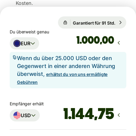
Kosten.
Garantiert für 91 Std.
1 EUR = 1
Garantiert für 91 Std.
Du überweist genau
,00
EUR
Wenn du über 25.000 USD oder den
Gegenwert in einer anderen Währung
überweist,
erhältst du von uns ermäßigte
Gebühren
Empfänger erhält
USD