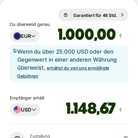
1 EUR = 1,1559 USD
Garantiert für 48 Std.
1 EUR = 1
Garantiert für 48 Std.
Du überweist genau
,00
EUR
Wenn du über 25.000 USD oder den
Gegenwert in einer anderen Währung
überweist,
erhältst du von uns ermäßigte
Gebühren
Empfänger erhält
USD
Zustellung