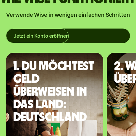
Verwende Wise in wenigen einfachen Schritten
Jetzt ein Konto eröffnen
1. Du möchtest
2. 
Geld
übe
überweisen in
das Land:
Deutschland