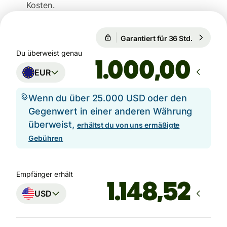
Kosten.
Garantiert für 36 Std.
1 EUR = 1
Garantiert für 36 Std.
Du überweist genau
,00
EUR
Wenn du über 25.000 USD oder den
Gegenwert in einer anderen Währung
überweist,
erhältst du von uns ermäßigte
Gebühren
Empfänger erhält
USD