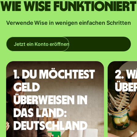
Wie Wise funktioniert
Verwende Wise in wenigen einfachen Schritten
Jetzt ein Konto eröffnen
1. Du möchtest
2. 
Geld
übe
überweisen in
das Land:
Deutschland