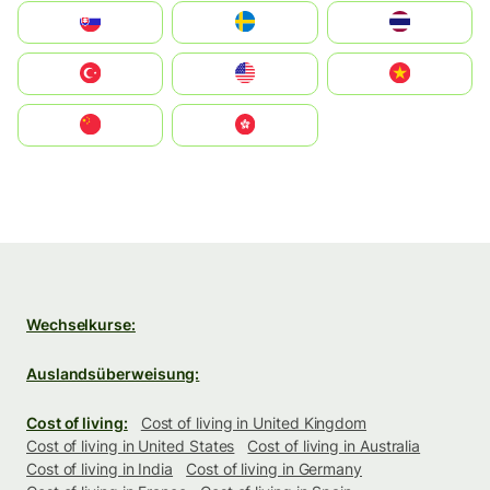
Slovensko
Ruoŧŧa
ไทย
Türkiye
United States
Vietnam
中国
中國香港特別行政區
Wechselkurse:
Auslandsüberweisung:
Cost of living:
Cost of living in United Kingdom
Cost of living in United States
Cost of living in Australia
Cost of living in India
Cost of living in Germany