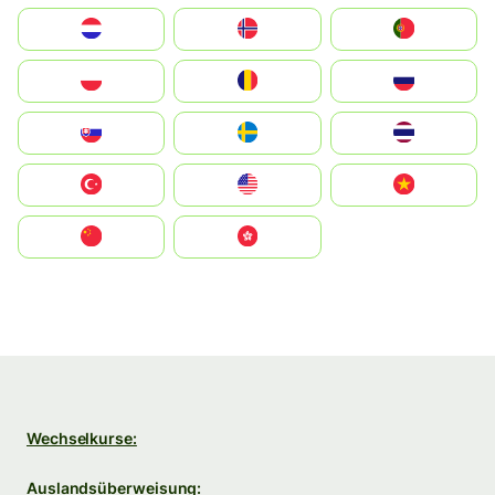
Nederland
Norge
Portugal
Polska
România
Россия
Slovensko
Ruoŧŧa
ไทย
Türkiye
United States
Vietnam
中国
中國香港特別行政區
Wechselkurse:
Auslandsüberweisung: