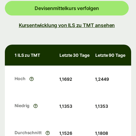
Devisenmittelkurs verfolgen
Kursentwicklung von ILS zu TMT ansehen
1 ILS zu TMT
Letzte 30 Tage
Letzte 90 Tage
Hoch
1,1692
1,2449
Niedrig
1,1353
1,1353
Durchschnitt
1,1526
1,1808