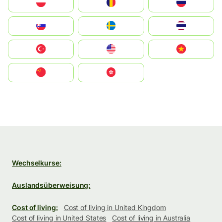
Polska
România
Россия
Slovensko
Ruoŧŧa
ไทย
Türkiye
United States
Vietnam
中国
中國香港特別行政區
Wechselkurse:
Auslandsüberweisung:
Cost of living:
Cost of living in United Kingdom
Cost of living in United States
Cost of living in Australia