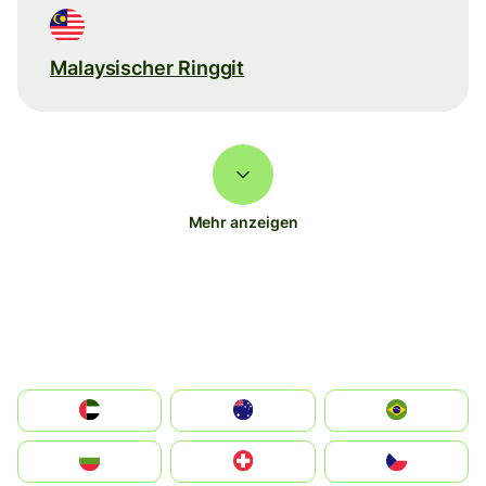
Malaysischer Ringgit
Mehr anzeigen
الإمارات العربية المتحدة
Australia
Brazil
България
Switzerland
Czechia