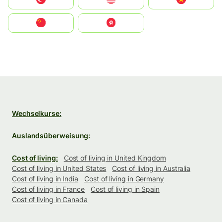
中国
中國香港特別行政區
Wechselkurse:
Auslandsüberweisung:
Cost of living:
Cost of living in United Kingdom
Cost of living in United States
Cost of living in Australia
Cost of living in India
Cost of living in Germany
Cost of living in France
Cost of living in Spain
Cost of living in Canada