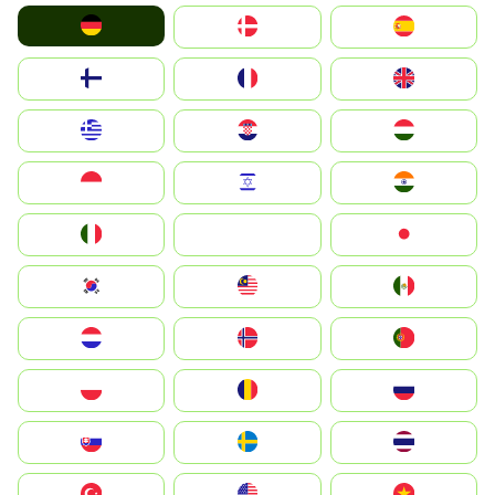
Deutschland
Denmark
España
Suomi
France
United Kingdom
Greece
Hrvatska
Magyarország
Indonesia
Israel
India
Italia
JA
Japan
South Korea
Malay
Mexico
Nederland
Norge
Portugal
Polska
România
Россия
Slovensko
Ruoŧŧa
ไทย
Türkiye
United States
Vietnam