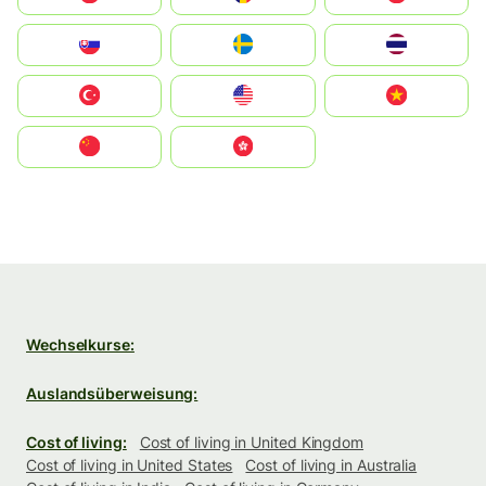
Slovensko
Ruoŧŧa
ไทย
Türkiye
United States
Vietnam
中国
中國香港特別行政區
Wechselkurse:
Auslandsüberweisung:
Cost of living:
Cost of living in United Kingdom
Cost of living in United States
Cost of living in Australia