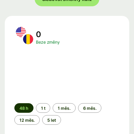
0
Beze změny
Časové
48 h
1 t
1 měs.
6 měs.
období
12 měs.
5 let