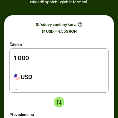
základě spolehlivých informací.
Středový směnný kurz
$1 USD = 4,555 RON
Částka
USD
Převedeno na