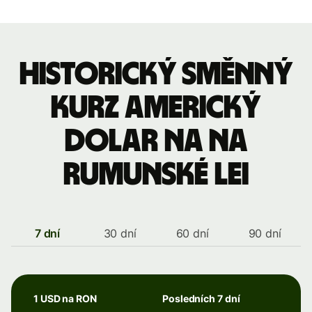
Historický směnný
kurz americký
dolar na na
rumunské lei
7 dní
30 dní
60 dní
90 dní
1 USD na RON
Posledních 7 dní