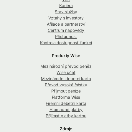
Kariéra
Stav služby
Vztahy s investory
Afilace a partnerství
Centrum nápovědy
Přístupnost
Kontrola dostupnosti funkcí
Produkty Wise
Mezinárodní převod peněz
Wise účet
Mezinárodní debetní karta
Převod vysoké částky
Přijmout peníze
Platforma Wise
Firemní debetní karta
Hromadné platby
Přijímat platby kartou
Zdroje