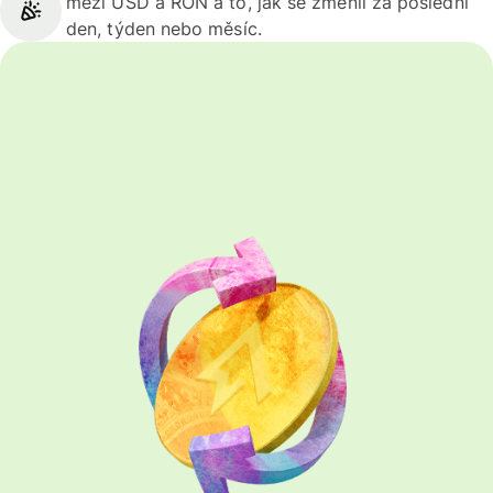
mezi USD a RON a to, jak se změnil za poslední
den, týden nebo měsíc.