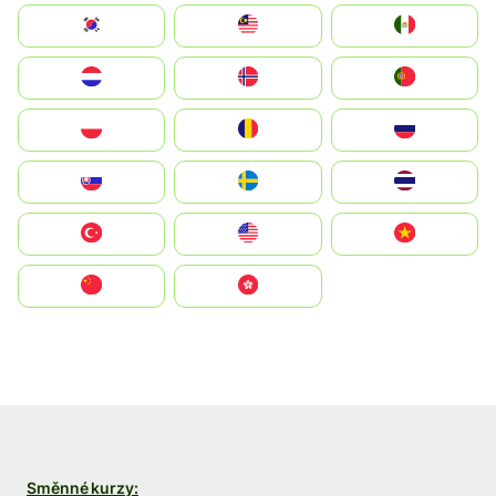
South Korea
Malay
Mexico
Nederland
Norge
Portugal
Polska
România
Россия
Slovensko
Ruoŧŧa
ไทย
Türkiye
United States
Vietnam
中国
中國香港特別行政區
Směnné kurzy: