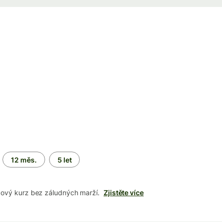
12 měs.
5 let
dový kurz bez záludných marží.
Zjistěte více