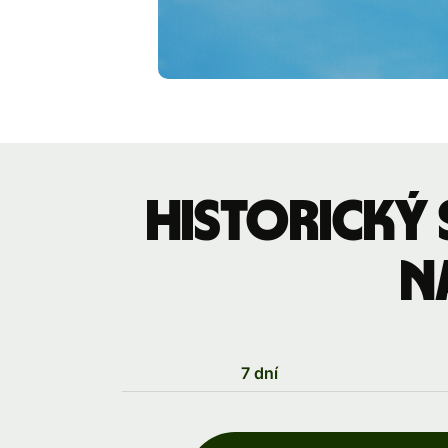
Historický
n
7 dní