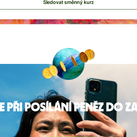
Sledovat směnný kurz
e při posílání peněz do z