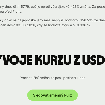
y dnes činí 157.79, což je oproti včerejšku -0.423% změna. Za posle
tou před 7 dny.
ký dolar na na japonské jeny mezi nejvyšší hodnotou 158.535 ze dn
en došlo 03-08-2026, kdy se hodnota zvýšila o -0.936 %.
ývoje kurzu z USD
Procentuální změna za posl. poslední 1 den
Sledovat směnný kurz