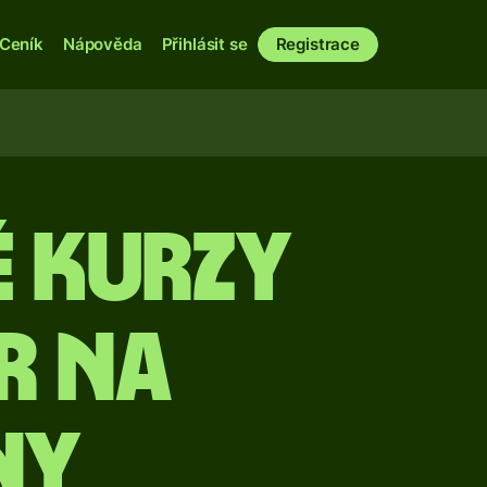
Ceník
Nápověda
Přihlásit se
Registrace
é kurzy
r na
ny