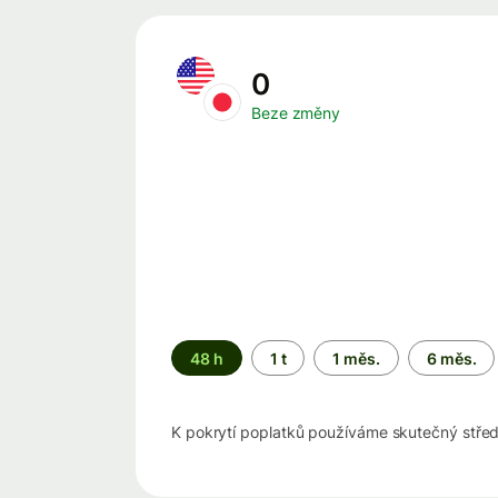
0
Beze změny
Časové
48 h
1 t
1 měs.
6 měs.
období
K pokrytí poplatků používáme skutečný stře