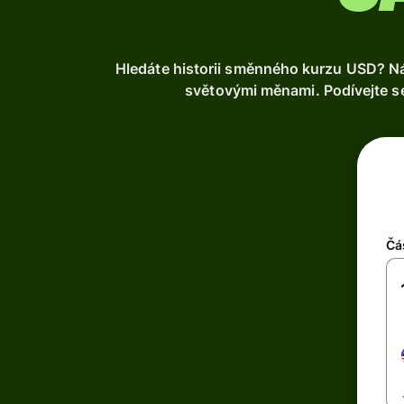
Hledáte historii směnného kurzu USD? Ná
světovými měnami. Podívejte se
Čá