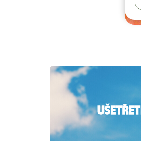
Ušetřet