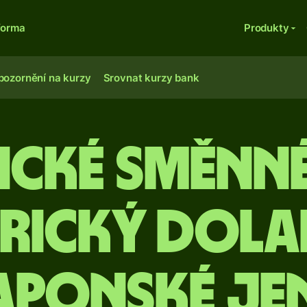
forma
Produkty
pozornění na kurzy
Srovnat kurzy bank
ické směnn
rický dola
aponské je