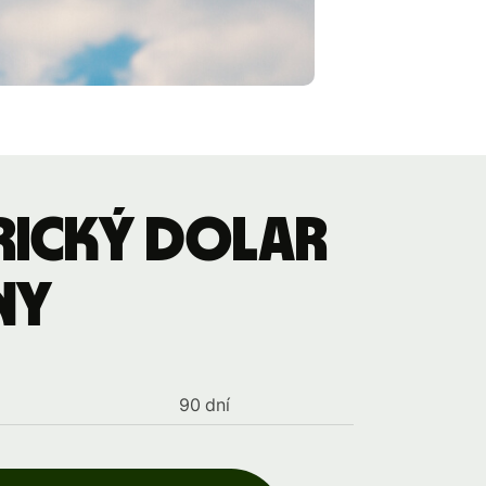
rický dolar
ny
90 dní