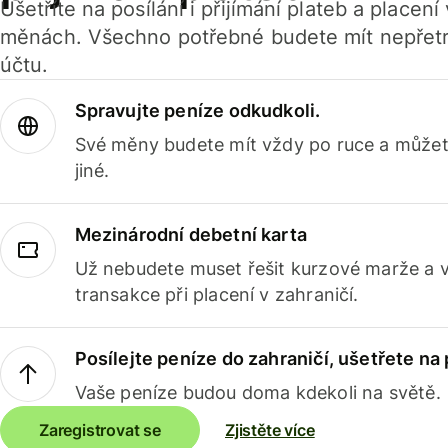
Ušetříte na posílání i přijímání plateb a placen
měnách. Všechno potřebné budete mít nepřetr
účtu.
Spravujte peníze odkudkoli.
Své měny budete mít vždy po ruce a můžete
jiné.
Mezinárodní debetní karta
Už nebudete muset řešit kurzové marže a 
transakce při placení v zahraničí.
Posílejte peníze do zahraničí, ušetřete na
Vaše peníze budou doma kdekoli na světě.
Zaregistrovat se
Zjistěte více