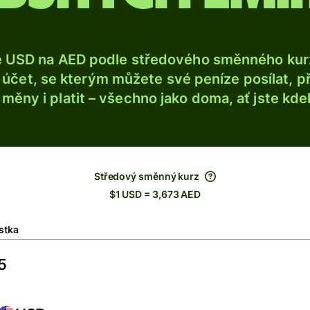
e USD na AED podle středového směnného kurz
účet, se kterým můžete své peníze posílat, p
é měny i platit – všechno jako doma, ať jste kdek
Středový směnný kurz
$1 USD = 3,673 AED
stka