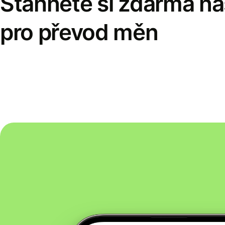
Stáhněte si zdarma naš
pro převod měn