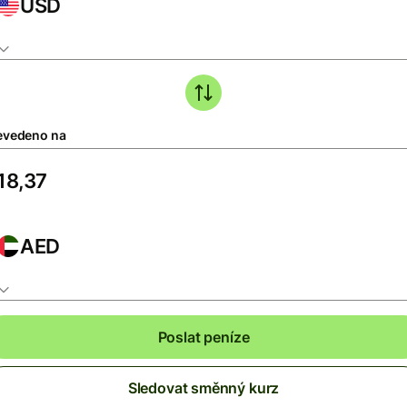
USD
evedeno na
AED
Poslat peníze
Sledovat směnný kurz