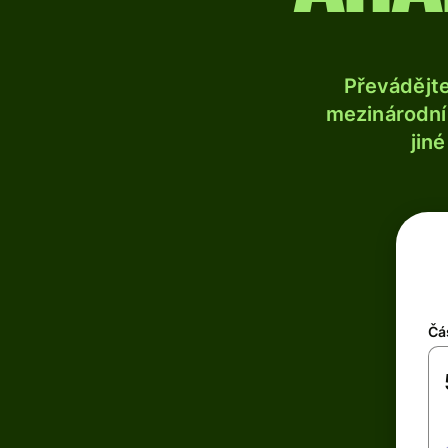
Převádějt
mezinárodní 
jin
Čá