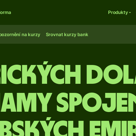
forma
Produkty
pozornění na kurzy
Srovnat kurzy bank
rických dol
hamy Spoje
bských emi