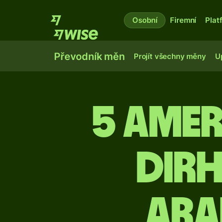
Osobní
Firemní
Plat
Převodník měn
Projít všechny měny
U
5 ame
dir
ara