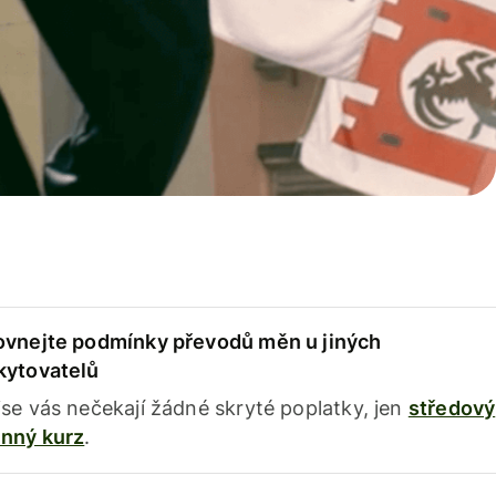
ovnejte podmínky převodů měn u jiných
kytovatelů
se vás nečekají žádné skryté poplatky, jen
středový
nný kurz
.