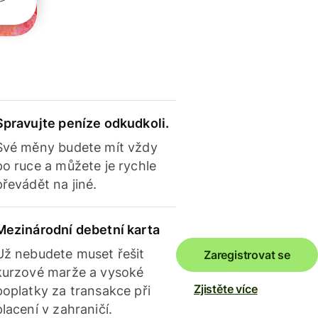
Spravujte peníze odkudkoli.
Své měny budete mít vždy
po ruce a můžete je rychle
převádět na jiné.
Mezinárodní debetní karta
Už nebudete muset řešit
Zaregistrovat se
kurzové marže a vysoké
Zjistěte více
poplatky za transakce při
placení v zahraničí.