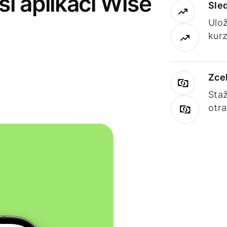
i aplikaci Wise
Sle
Ulož
kurz
Zce
Staž
otr