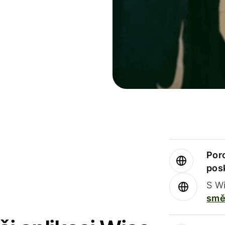
Por
pos
S Wi
smě