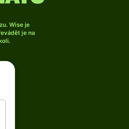
u. Wise je
řevádět je na
oli.