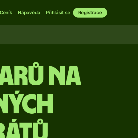
Ceník
Nápověda
Přihlásit se
Registrace
arů na
ných
rátů