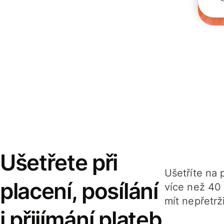
Ušetřete při
Ušetříte na p
placení, posílání
více než 40
mít nepřetrž
i přijímání plateb