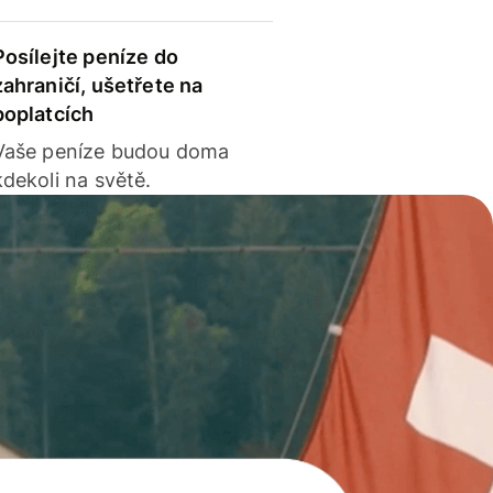
Posílejte peníze do
zahraničí, ušetřete na
poplatcích
Vaše peníze budou doma
kdekoli na světě.