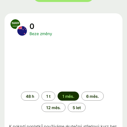
0
Beze změny
Časové
48 h
1 t
1 měs.
6 měs.
období
12 měs.
5 let
K pokrytí poplatků používáme skutečný středový kurz bez