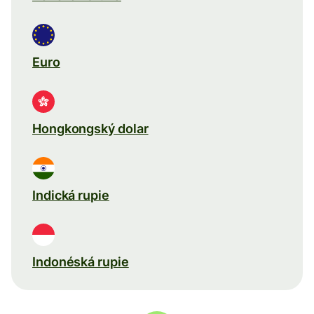
Euro
Hongkongský dolar
Indická rupie
Indonéská rupie