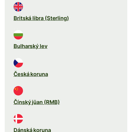
Britská libra (Sterling)
Bulharský lev
Česká koruna
Čínský jüan (RMB)
Dánská koruna