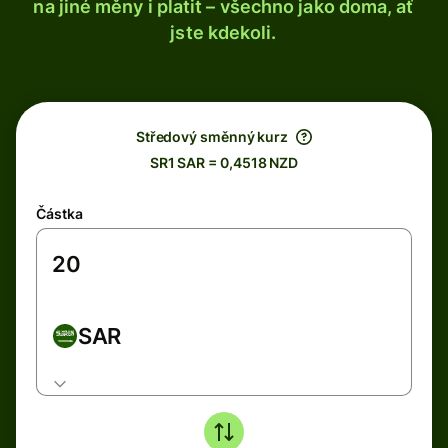
na jiné měny i platit – všechno jako doma, ať
jste kdekoli.
Středový směnný kurz
SR1 SAR = 0,4518 NZD
Částka
SAR