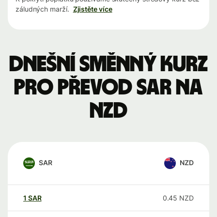
záludných marží.
Zjistěte více
Dnešní směnný kurz
pro převod SAR na
NZD
SAR
NZD
1
SAR
0.45
NZD