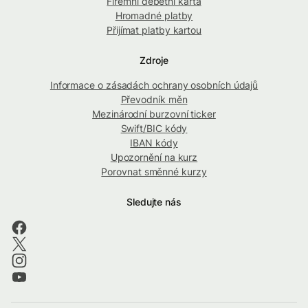
Firemní debetní karta
Hromadné platby
Přijímat platby kartou
Zdroje
Informace o zásadách ochrany osobních údajů
Převodník měn
Mezinárodní burzovní ticker
Swift/BIC kódy
IBAN kódy
Upozornění na kurz
Porovnat směnné kurzy
Sledujte nás