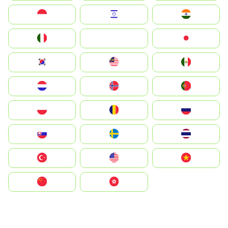
Indonesia
Israel
India
Italia
JA
Japan
South Korea
Malay
Mexico
Nederland
Norge
Portugal
Polska
România
Россия
Slovensko
Ruoŧŧa
ไทย
Türkiye
United States
Vietnam
中国
中國香港特別行政區