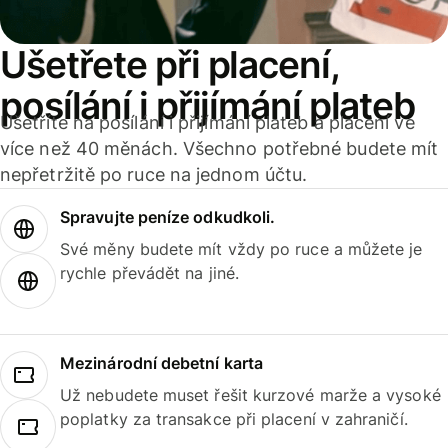
Ušetřete při placení,
posílání i přijímání plateb
Ušetříte na posílání i přijímání plateb a placení ve
více než 40 měnách. Všechno potřebné budete mít
nepřetržitě po ruce na jednom účtu.
Spravujte peníze odkudkoli.
Své měny budete mít vždy po ruce a můžete je
rychle převádět na jiné.
Mezinárodní debetní karta
Už nebudete muset řešit kurzové marže a vysoké
poplatky za transakce při placení v zahraničí.