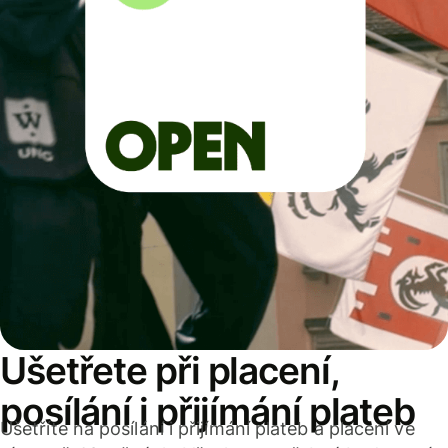
Ušetřete při placení,
posílání i přijímání plateb
Ušetříte na posílání i přijímání plateb a placení ve