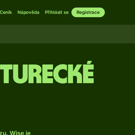
Ceník
Nápověda
Přihlásit se
Registrace
 turecké
u. Wise je