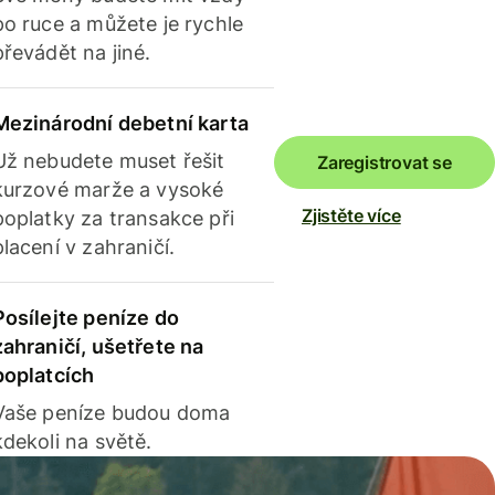
po ruce a můžete je rychle
převádět na jiné.
Mezinárodní debetní karta
Už nebudete muset řešit
Zaregistrovat se
kurzové marže a vysoké
Zjistěte více
poplatky za transakce při
placení v zahraničí.
Posílejte peníze do
zahraničí, ušetřete na
poplatcích
Vaše peníze budou doma
kdekoli na světě.