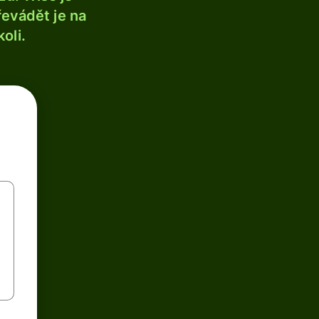
řevádět je na
oli.