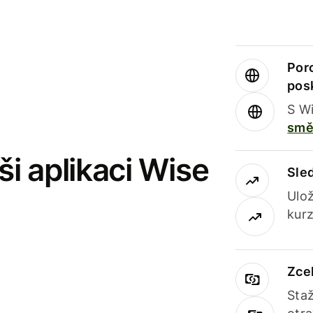
Por
pos
S Wi
smě
i aplikaci Wise
Sle
Ulož
kurz
Zce
Staž