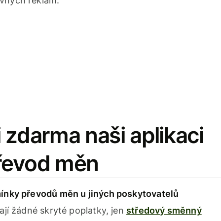
avných reklam.
 zdarma naši aplikaci
řevod měn
ínky převodů měn u jiných poskytovatelů
ají žádné skryté poplatky, jen
středový směnný