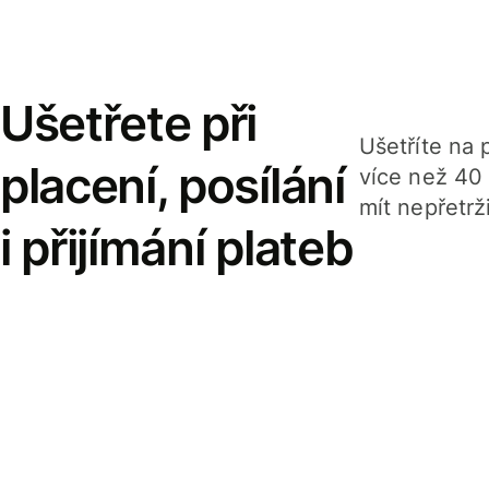
Ušetřete při
Ušetříte na p
placení, posílání
více než 40
mít nepřetrž
i přijímání plateb