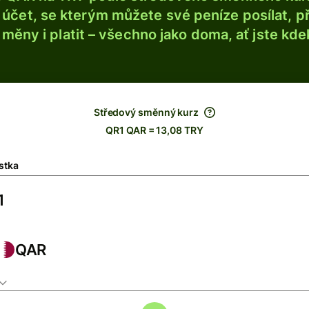
účet, se kterým můžete své peníze posílat, p
é měny i platit – všechno jako doma, ať jste kdek
Středový směnný kurz
QR1 QAR = 13,08 TRY
stka
QAR