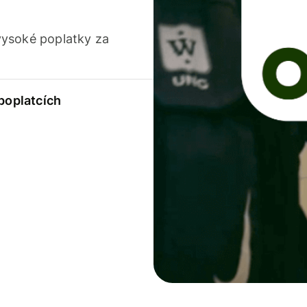
vysoké poplatky za
 poplatcích