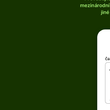
mezinárodní 
jin
Čá