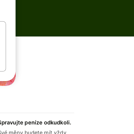
Spravujte peníze odkudkoli.
Své měny budete mít vždy