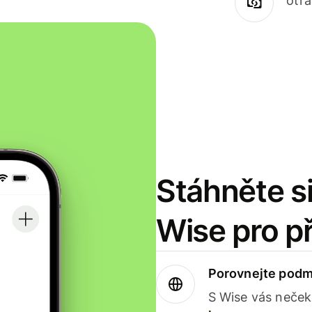
otr
Stáhněte si
Wise pro p
Porovnejte podm
S Wise vás neček