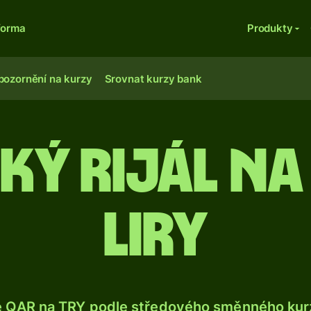
forma
Produkty
pozornění na kurzy
Srovnat kurzy bank
ský rijál na
liry
e QAR na TRY podle středového směnného kurz