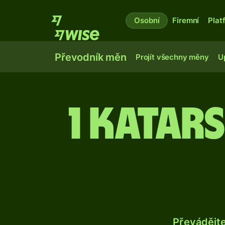
Osobní
Firemní
Plat
Převodník měn
Projít všechny měny
U
1 katar
Převádějt