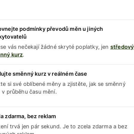
ovnejte podmínky převodů měn u jiných
kytovatelů
se vás nečekají žádné skryté poplatky, jen
středový
nný kurz
.
dujte směnný kurz v reálném čase
te si své oblíbené měny a zjistěte, jak se směnný
 v průběhu času mění.
la zdarma, bez reklam
ení trvá jen pár sekund. Je to zcela zdarma a bez