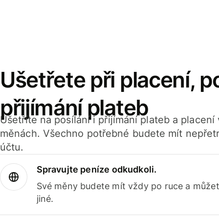
Ušetřete při placení, po
přijímání plateb
Ušetříte na posílání i přijímání plateb a placen
měnách. Všechno potřebné budete mít nepřetr
účtu.
Spravujte peníze odkudkoli.
Své měny budete mít vždy po ruce a můžete
jiné.