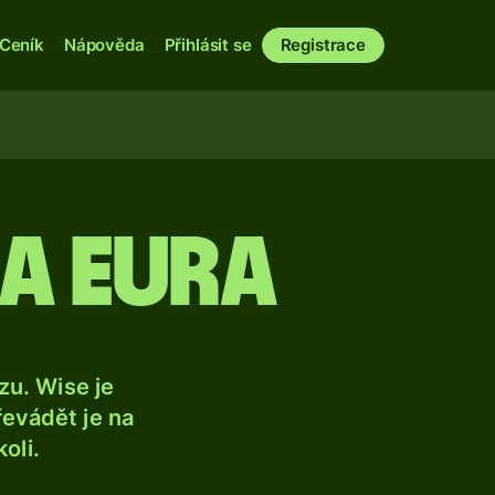
Ceník
Nápověda
Přihlásit se
Registrace
na eura
u. Wise je
řevádět je na
oli.