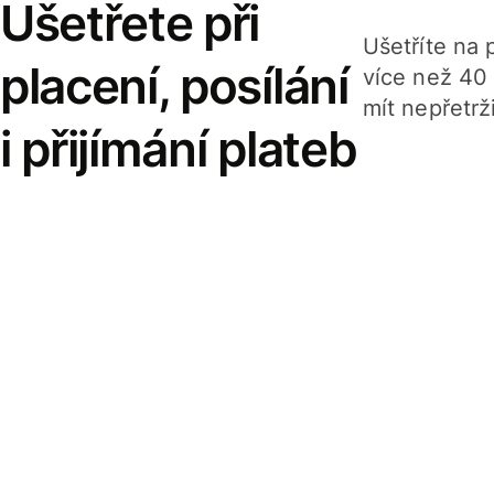
Ušetřete při
Ušetříte na p
placení, posílání
více než 40
mít nepřetrž
i přijímání plateb