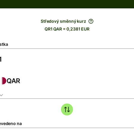
Středový směnný kurz
QR1 QAR = 0,2381 EUR
stka
QAR
evedeno na