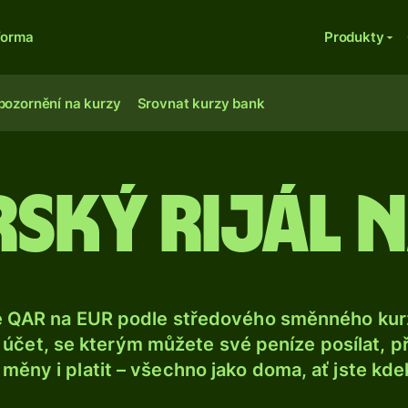
forma
Produkty
pozornění na kurzy
Srovnat kurzy bank
rský rijál 
e QAR na EUR podle středového směnného kurz
účet, se kterým můžete své peníze posílat, p
é měny i platit – všechno jako doma, ať jste kdek