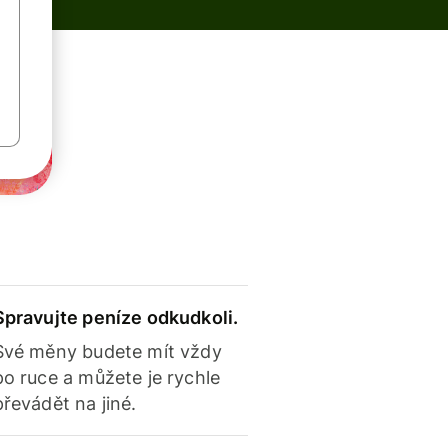
Spravujte peníze odkudkoli.
Své měny budete mít vždy
po ruce a můžete je rychle
převádět na jiné.