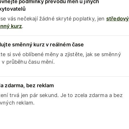
ovnejte podmínky převodů měn u jiných
kytovatelů
se vás nečekají žádné skryté poplatky, jen
středový
nný kurz
.
dujte směnný kurz v reálném čase
te si své oblíbené měny a zjistěte, jak se směnný
 v průběhu času mění.
la zdarma, bez reklam
ení trvá jen pár sekund. Je to zcela zdarma a bez
avných reklam.