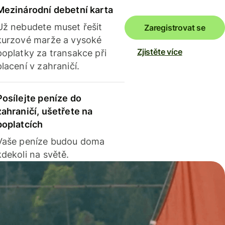
Mezinárodní debetní karta
Už nebudete muset řešit
Zaregistrovat se
kurzové marže a vysoké
Zjistěte více
poplatky za transakce při
placení v zahraničí.
Posílejte peníze do
zahraničí, ušetřete na
poplatcích
Vaše peníze budou doma
kdekoli na světě.