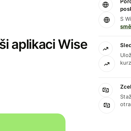
Por
pos
S Wi
smě
i aplikaci Wise
Sle
Ulož
kurz
Zce
Staž
otr