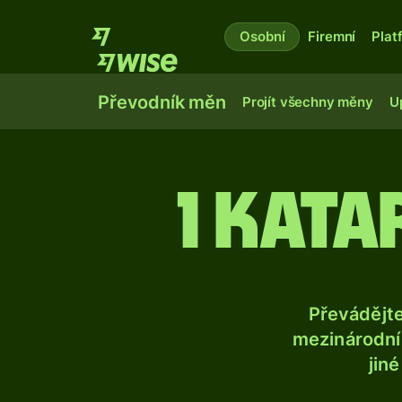
Osobní
Firemní
Plat
Převodník měn
Projít všechny měny
U
1 kata
Převádějt
mezinárodní 
jin