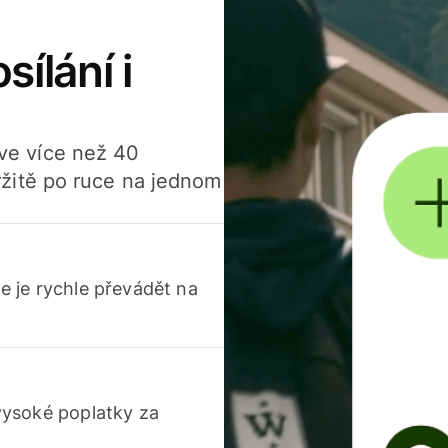
sílání i
í ve více než 40
žitě po ruce na jednom
 je rychle převádět na
vysoké poplatky za