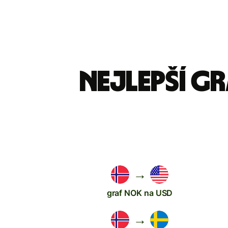
Nejlepší g
→
graf NOK na USD
→