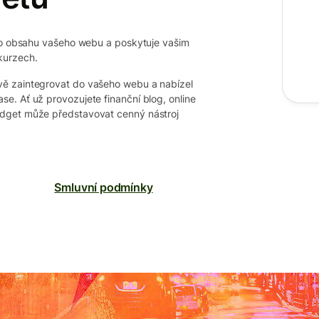
ího obsahu vašeho webu a poskytuje vašim
kurzech.
vě zaintegrovat do vašeho webu a nabízel
e. Ať už provozujete finanční blog, online
idget může představovat cenný nástroj
Smluvní podmínky