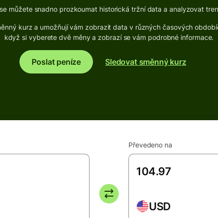
e můžete snadno prozkoumat historická tržní data a analyzovat tre
 směnný kurz a umožňují vám zobrazit data v různých časových obdobích
když si vyberete dvě měny a zobrazí se vám podrobné informace.
Poslat peníze
Sledovat směnný kurz
Převedeno na
USD