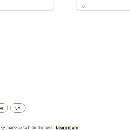
2M
5Y
aky mark-up to hide the fees.
Learn more