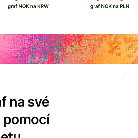
graf NOK na KRW
graf NOK na PLN
af na své
y pomocí
etu