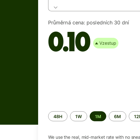
Průměrná cena:
posledních 30 dní
0.10
Vzestup
Time
48H
1W
1M
6M
1
period
We use the real, mid-market rate with no sne