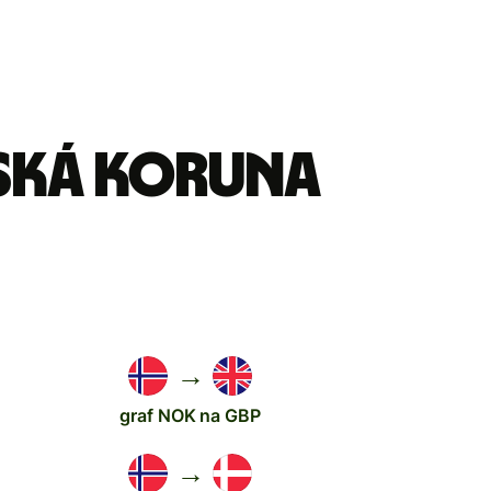
rská koruna
→
graf NOK na GBP
→