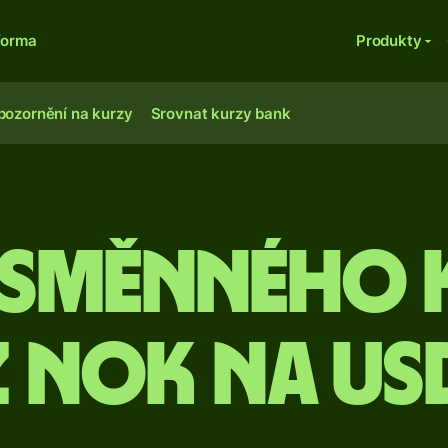
forma
Produkty
pozornění na kurzy
Srovnat kurzy bank
 směnného 
z NOK na US