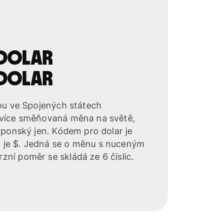
 dolar
 dolar
nou ve Spojených státech
jvíce směňovaná měna na světě,
japonský jen. Kódem pro dolar je
 je $. Jedná se o měnu s nuceným
ní poměr se skládá ze 6 číslic.