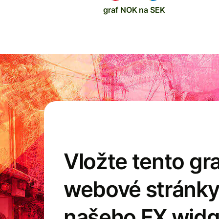
graf NOK na SEK
Vložte tento gr
webové stránk
našeho FX widg