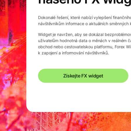
Dokonalé řešení, které nabízí vylepšení finančn
návštěvníkům informace o aktuálních směnných 
Widget je navržen, aby se dokázal bezproblémo
uživatelům hodnotná data o měnách v reálném čas
obchod nebo cestovatelskou platformu, Forex W
k zapojení a informování návštěvníků.
Získejte FX widget