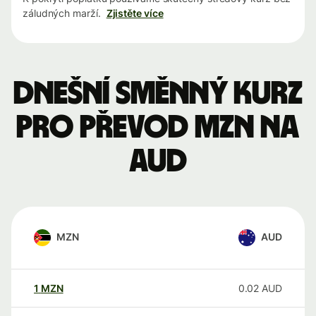
záludných marží.
Zjistěte více
Dnešní směnný kurz
pro převod MZN na
AUD
MZN
AUD
1
MZN
0.02
AUD