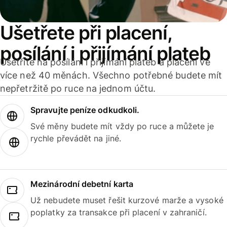
Ušetřete při placení,
posílání i přijímání plateb
Ušetříte na posílání i přijímání plateb a placení ve
více než 40 měnách. Všechno potřebné budete mít
nepřetržitě po ruce na jednom účtu.
Spravujte peníze odkudkoli.
Své měny budete mít vždy po ruce a můžete je
rychle převádět na jiné.
Mezinárodní debetní karta
Už nebudete muset řešit kurzové marže a vysoké
poplatky za transakce při placení v zahraničí.