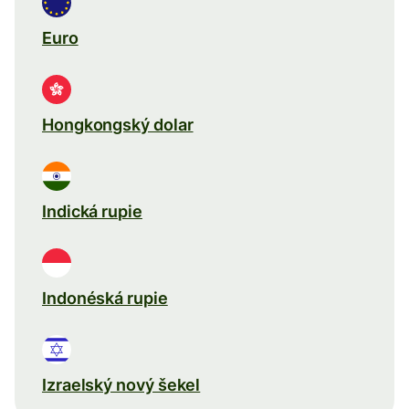
Euro
Hongkongský dolar
Indická rupie
Indonéská rupie
Izraelský nový šekel