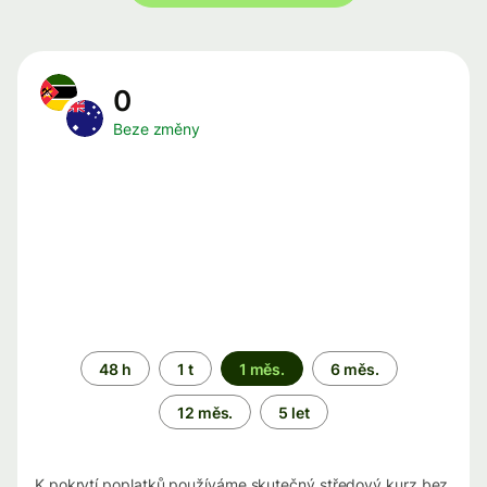
0
Beze změny
Časové
48 h
1 t
1 měs.
6 měs.
období
12 měs.
5 let
K pokrytí poplatků používáme skutečný středový kurz bez