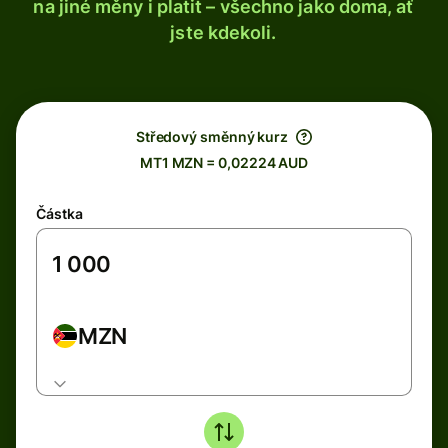
na jiné měny i platit – všechno jako doma, ať
jste kdekoli.
Středový směnný kurz
MT1 MZN = 0,02224 AUD
Částka
MZN