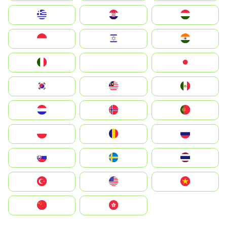
Greece
Hrvatska
Magyarország
Indonesia
Israel
India
Italia
JA
Japan
South Korea
Malay
Mexico
Nederland
Norge
Portugal
Polska
România
Россия
Slovensko
Ruoŧŧa
ไทย
Türkiye
United States
Vietnam
中国
中國香港特別行政區