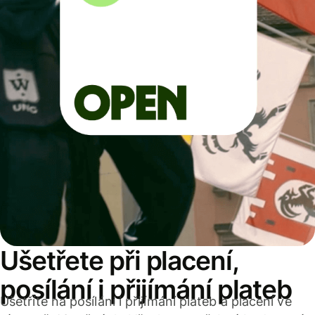
Ušetřete při placení,
posílání i přijímání plateb
Ušetříte na posílání i přijímání plateb a placení ve