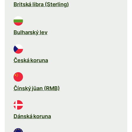
Britská libra (Sterling)
Bulharský lev
Česká koruna
Čínský jüan (RMB)
Dánská koruna