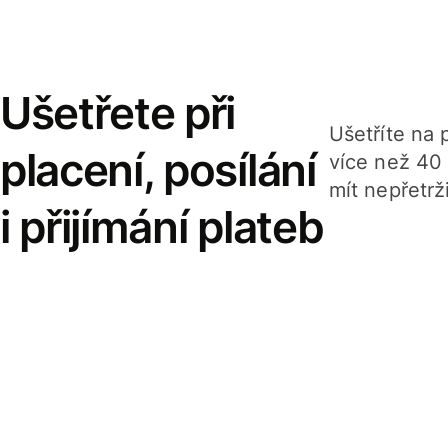
Ušetřete při
Ušetříte na p
placení, posílání
více než 40
mít nepřetrž
i přijímání plateb