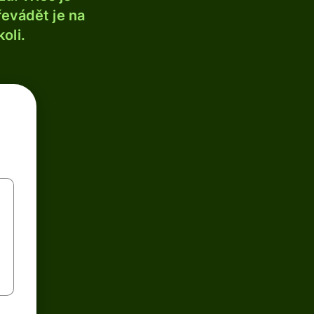
řevádět je na
oli.