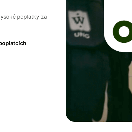
vysoké poplatky za
 poplatcích