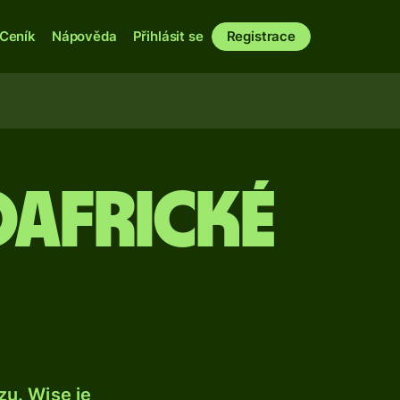
Ceník
Nápověda
Přihlásit se
Registrace
oafrické
u. Wise je