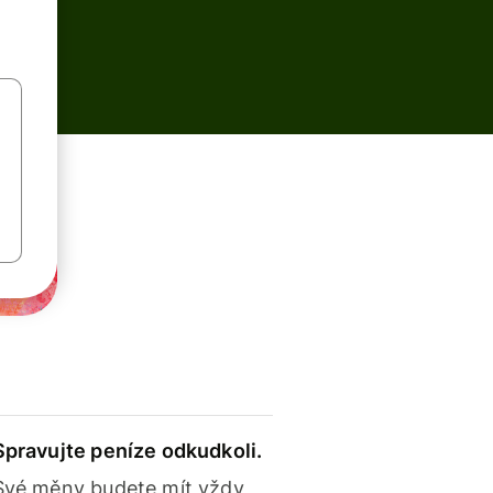
Spravujte peníze odkudkoli.
Své měny budete mít vždy