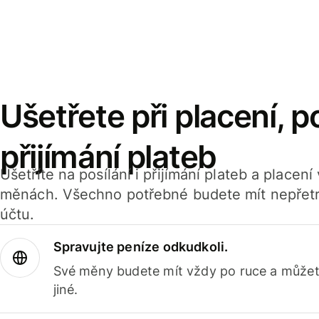
Ušetřete při placení, po
přijímání plateb
Ušetříte na posílání i přijímání plateb a placen
měnách. Všechno potřebné budete mít nepřetr
účtu.
Spravujte peníze odkudkoli.
Své měny budete mít vždy po ruce a můžete
jiné.