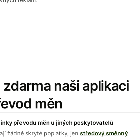
avných reklam.
 zdarma naši aplikaci
řevod měn
ínky převodů měn u jiných poskytovatelů
ají žádné skryté poplatky, jen
středový směnný