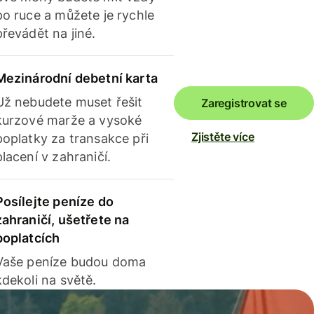
po ruce a můžete je rychle
převádět na jiné.
Mezinárodní debetní karta
Už nebudete muset řešit
Zaregistrovat se
kurzové marže a vysoké
Zjistěte více
poplatky za transakce při
placení v zahraničí.
Posílejte peníze do
zahraničí, ušetřete na
poplatcích
Vaše peníze budou doma
kdekoli na světě.