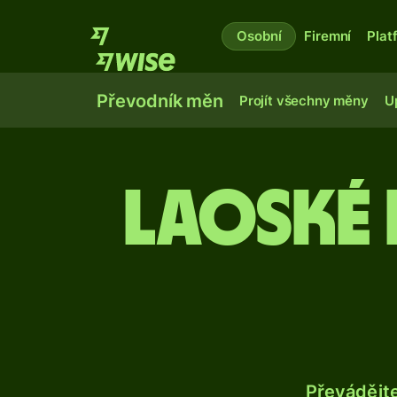
Osobní
Firemní
Plat
Převodník měn
Projít všechny měny
U
Laoské 
Převádějt