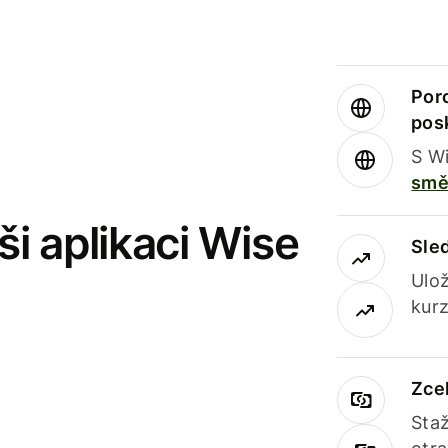
Por
pos
S Wi
smě
i aplikaci Wise
Sle
Ulož
kurz
Zce
Staž