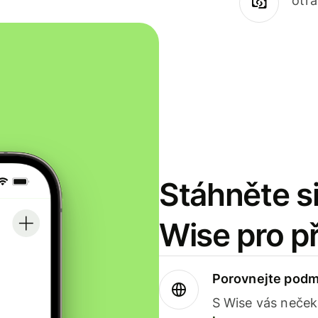
otr
Stáhněte si
Wise pro p
Porovnejte podm
S Wise vás neček