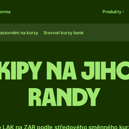
forma
Produkty
pozornění na kurzy
Srovnat kurzy bank
kipy na jih
randy
e LAK na ZAR podle středového směnného kurz