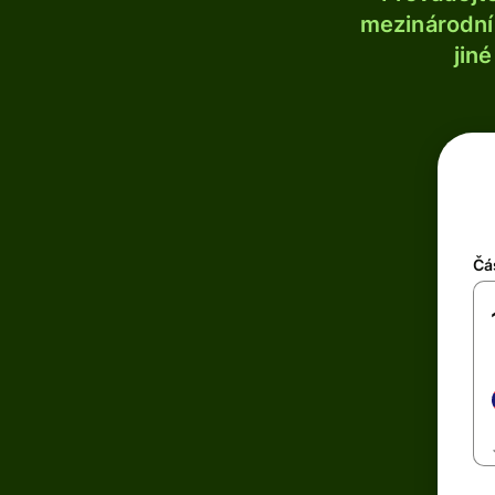
mezinárodní 
jin
Čá