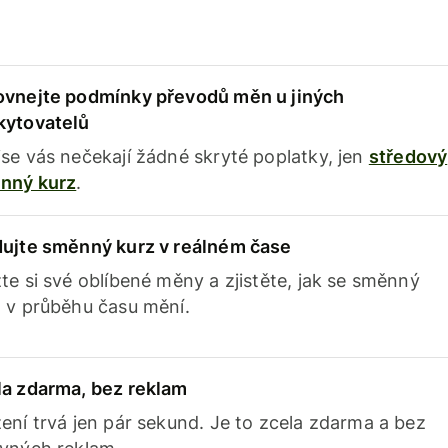
ovnejte podmínky převodů měn u jiných
kytovatelů
se vás nečekají žádné skryté poplatky, jen
středový
nný kurz
.
dujte směnný kurz v reálném čase
te si své oblíbené měny a zjistěte, jak se směnný
 v průběhu času mění.
la zdarma, bez reklam
ení trvá jen pár sekund. Je to zcela zdarma a bez