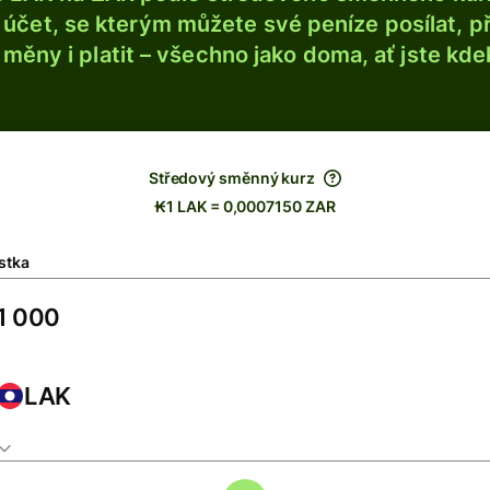
účet, se kterým můžete své peníze posílat, p
é měny i platit – všechno jako doma, ať jste kdek
Středový směnný kurz
₭1 LAK = 0,0007150 ZAR
stka
LAK