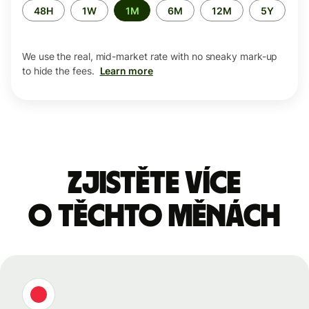
Time
48H
1W
1M
6M
12M
5Y
period
We use the real, mid-market rate with no sneaky mark-up
to hide the fees.
Learn more
Zjistěte více
o těchto měnách