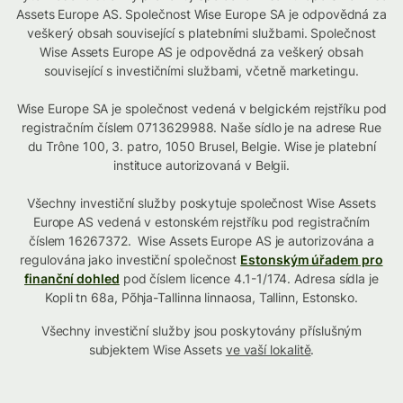
Assets Europe AS. Společnost Wise Europe SA je odpovědná za
veškerý obsah související s platebními službami. Společnost
Wise Assets Europe AS je odpovědná za veškerý obsah
související s investičními službami, včetně marketingu.
Wise Europe SA je společnost vedená v belgickém rejstříku pod
registračním číslem 0713629988. Naše sídlo je na adrese Rue
du Trône 100, 3. patro, 1050 Brusel, Belgie. Wise je platební
instituce autorizovaná v Belgii.
Všechny investiční služby poskytuje společnost Wise Assets
Europe AS vedená v estonském rejstříku pod registračním
číslem 16267372. Wise Assets Europe AS je autorizována a
regulována jako investiční společnost
Estonským úřadem pro
finanční dohled
pod číslem licence 4.1-1/174. Adresa sídla je
Kopli tn 68a, Põhja-Tallinna linnaosa, Tallinn, Estonsko.
Všechny investiční služby jsou poskytovány příslušným
subjektem Wise Assets
ve vaší lokalitě
.