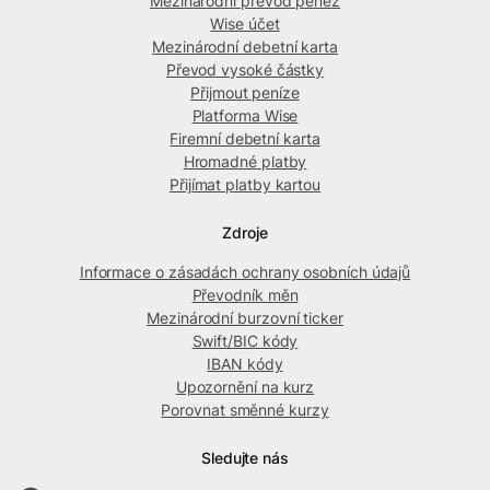
Mezinárodní převod peněz
Wise účet
Mezinárodní debetní karta
Převod vysoké částky
Přijmout peníze
Platforma Wise
Firemní debetní karta
Hromadné platby
Přijímat platby kartou
Zdroje
Informace o zásadách ochrany osobních údajů
Převodník měn
Mezinárodní burzovní ticker
Swift/BIC kódy
IBAN kódy
Upozornění na kurz
Porovnat směnné kurzy
Sledujte nás