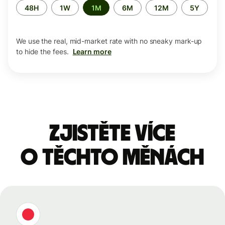
Time
48H
1W
1M
6M
12M
5Y
period
We use the real, mid-market rate with no sneaky mark-up
to hide the fees.
Learn more
Zjistěte více
o těchto měnách